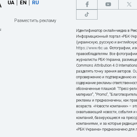
UA
EN
RU
Разместить рекламу
ы
Идентификатор онлайн-медиа в Реес
Информационный портал «РБК-Укр
(украинскую, русскую и английскую
https://www.rbc.ua
. Фотографии, и
правообладателям. Все фотографии
журналисты РБК-Украина, размещен
Commons Attribution 4.0 Internatio
разделять точку зрения авторов. О
опровержению и подтверждению их 
содержание рекламы ответственност
обозначенные плашкой: "Пресс-рели
материал", "Promo", "Благотворител
рекламы и предназначены, как прав
возраста. «Новости компании» – 
охватывающий новости, события и 
компаний, базирующиеся на пресс
компаниями, и за которые редакция
«РБК-Украина» предназначено для ли