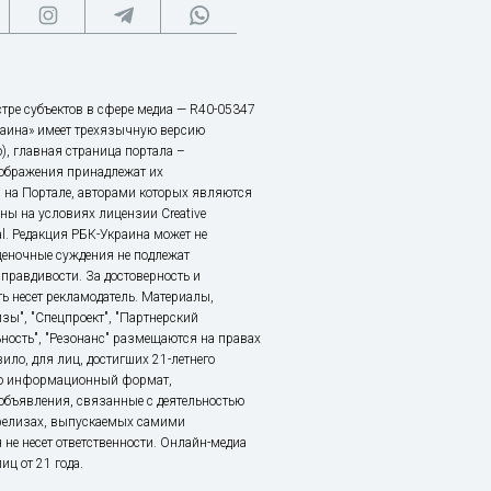
тре субъектов в сфере медиа — R40-05347
аина» имеет трехязычную версию
), главная страница портала –
зображения принадлежат их
 на Портале, авторами которых являются
ы на условиях лицензии Creative
nal. Редакция РБК-Украина может не
ценочные суждения не подлежат
правдивости. За достоверность и
ь несет рекламодатель. Материалы,
зы", "Спецпроект", "Партнерский
ьность", "Резонанс" размещаются на правах
ило, для лиц, достигших 21-летнего
это информационный формат,
объявления, связанные с деятельностью
релизах, выпускаемых самими
 не несет ответственности. Онлайн-медиа
ц от 21 года.