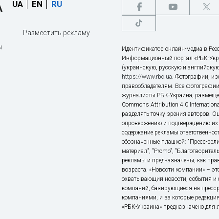
UA
EN
RU
Разместить рекламу
ы
Идентификатор онлайн-медиа в Реес
Информационный портал «РБК-Укр
(украинскую, русскую и английскую
https://www.rbc.ua
. Фотографии, и
правообладателям. Все фотографии
журналисты РБК-Украина, размещен
Commons Attribution 4.0 Internatio
разделять точку зрения авторов. О
опровержению и подтверждению их 
содержание рекламы ответственност
обозначенные плашкой: "Пресс-рели
материал", "Promo", "Благотворител
рекламы и предназначены, как прав
возраста. «Новости компании» – 
охватывающий новости, события и 
компаний, базирующиеся на пресс
компаниями, и за которые редакция
«РБК-Украина» предназначено для ли