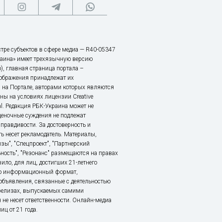
тре субъектов в сфере медиа — R40-05347
аина» имеет трехязычную версию
), главная страница портала –
зображения принадлежат их
 на Портале, авторами которых являются
ы на условиях лицензии Creative
nal. Редакция РБК-Украина может не
ценочные суждения не подлежат
правдивости. За достоверность и
ь несет рекламодатель. Материалы,
зы", "Спецпроект", "Партнерский
ьность", "Резонанс" размещаются на правах
ило, для лиц, достигших 21-летнего
это информационный формат,
объявления, связанные с деятельностью
релизах, выпускаемых самими
 не несет ответственности. Онлайн-медиа
ц от 21 года.