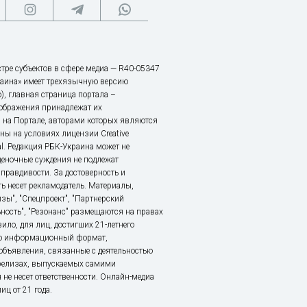
тре субъектов в сфере медиа — R40-05347
аина» имеет трехязычную версию
), главная страница портала –
зображения принадлежат их
 на Портале, авторами которых являются
ы на условиях лицензии Creative
nal. Редакция РБК-Украина может не
ценочные суждения не подлежат
правдивости. За достоверность и
ь несет рекламодатель. Материалы,
зы", "Спецпроект", "Партнерский
ьность", "Резонанс" размещаются на правах
ило, для лиц, достигших 21-летнего
это информационный формат,
объявления, связанные с деятельностью
релизах, выпускаемых самими
 не несет ответственности. Онлайн-медиа
ц от 21 года.