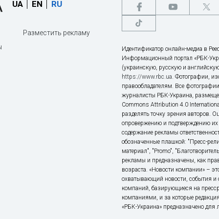
UA
EN
RU
Разместить рекламу
ы
Идентификатор онлайн-медиа в Реес
Информационный портал «РБК-Укр
(украинскую, русскую и английскую
https://www.rbc.ua
. Фотографии, и
правообладателям. Все фотографии
журналисты РБК-Украина, размещен
Commons Attribution 4.0 Internatio
разделять точку зрения авторов. О
опровержению и подтверждению их 
содержание рекламы ответственност
обозначенные плашкой: "Пресс-рели
материал", "Promo", "Благотворител
рекламы и предназначены, как прав
возраста. «Новости компании» – 
охватывающий новости, события и 
компаний, базирующиеся на пресс
компаниями, и за которые редакция
«РБК-Украина» предназначено для ли