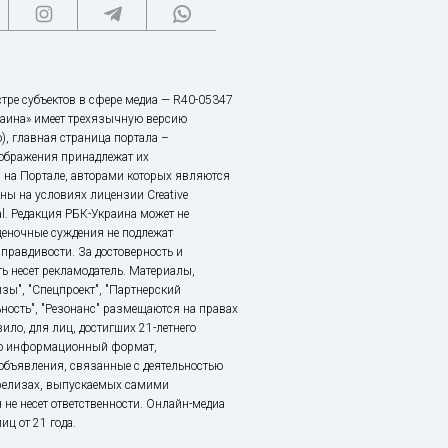
тре субъектов в сфере медиа — R40-05347
аина» имеет трехязычную версию
), главная страница портала –
зображения принадлежат их
 на Портале, авторами которых являются
ы на условиях лицензии Creative
nal. Редакция РБК-Украина может не
ценочные суждения не подлежат
правдивости. За достоверность и
ь несет рекламодатель. Материалы,
зы", "Спецпроект", "Партнерский
ьность", "Резонанс" размещаются на правах
ило, для лиц, достигших 21-летнего
это информационный формат,
объявления, связанные с деятельностью
релизах, выпускаемых самими
 не несет ответственности. Онлайн-медиа
ц от 21 года.