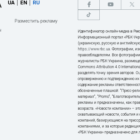
UA
EN
RU
Разместить рекламу
ы
Идентификатор онлайн-медиа в Реес
Информационный портал «РБК-Укр
(украинскую, русскую и английскую
https://www.rbc.ua
. Фотографии, и
правообладателям. Все фотографии
журналисты РБК-Украина, размещен
Commons Attribution 4.0 Internatio
разделять точку зрения авторов. О
опровержению и подтверждению их 
содержание рекламы ответственност
обозначенные плашкой: "Пресс-рели
материал", "Promo", "Благотворител
рекламы и предназначены, как прав
возраста. «Новости компании» – 
охватывающий новости, события и 
компаний, базирующиеся на пресс
компаниями, и за которые редакция
«РБК-Украина» предназначено для ли