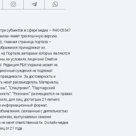
тре субъектов в сфере медиа — R40-05347
аина» имеет трехязычную версию
), главная страница портала –
зображения принадлежат их
 на Портале, авторами которых являются
ы на условиях лицензии Creative
nal. Редакция РБК-Украина может не
ценочные суждения не подлежат
правдивости. За достоверность и
ь несет рекламодатель. Материалы,
зы", "Спецпроект", "Партнерский
ьность", "Резонанс" размещаются на правах
ило, для лиц, достигших 21-летнего
это информационный формат,
объявления, связанные с деятельностью
релизах, выпускаемых самими
 не несет ответственности. Онлайн-медиа
ц от 21 года.