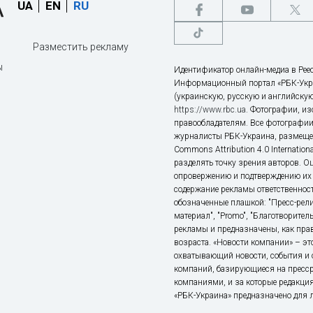
UA
EN
RU
Разместить рекламу
ы
Идентификатор онлайн-медиа в Реес
Информационный портал «РБК-Укр
(украинскую, русскую и английскую
https://www.rbc.ua
. Фотографии, и
правообладателям. Все фотографии
журналисты РБК-Украина, размещен
Commons Attribution 4.0 Internatio
разделять точку зрения авторов. О
опровержению и подтверждению их 
содержание рекламы ответственност
обозначенные плашкой: "Пресс-рели
материал", "Promo", "Благотворител
рекламы и предназначены, как прав
возраста. «Новости компании» – 
охватывающий новости, события и 
компаний, базирующиеся на пресс
компаниями, и за которые редакция
«РБК-Украина» предназначено для ли