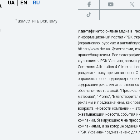
UA
EN
RU
Разместить рекламу
ы
Идентификатор онлайн-медиа в Реес
Информационный портал «РБК-Укр
(украинскую, русскую и английскую
https://www.rbc.ua
. Фотографии, и
правообладателям. Все фотографии
журналисты РБК-Украина, размещен
Commons Attribution 4.0 Internatio
разделять точку зрения авторов. О
опровержению и подтверждению их 
содержание рекламы ответственност
обозначенные плашкой: "Пресс-рели
материал", "Promo", "Благотворител
рекламы и предназначены, как прав
возраста. «Новости компании» – 
охватывающий новости, события и 
компаний, базирующиеся на пресс
компаниями, и за которые редакция
«РБК-Украина» предназначено для ли