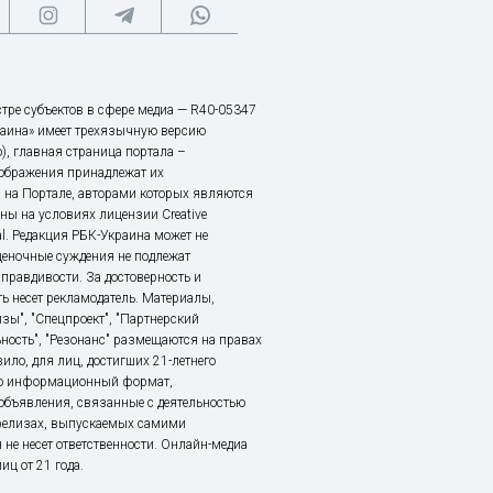
тре субъектов в сфере медиа — R40-05347
аина» имеет трехязычную версию
), главная страница портала –
зображения принадлежат их
 на Портале, авторами которых являются
ы на условиях лицензии Creative
nal. Редакция РБК-Украина может не
ценочные суждения не подлежат
правдивости. За достоверность и
ь несет рекламодатель. Материалы,
зы", "Спецпроект", "Партнерский
ьность", "Резонанс" размещаются на правах
ило, для лиц, достигших 21-летнего
это информационный формат,
объявления, связанные с деятельностью
релизах, выпускаемых самими
 не несет ответственности. Онлайн-медиа
ц от 21 года.