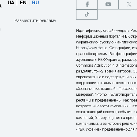
UA
EN
RU
Разместить рекламу
ы
Идентификатор онлайн-медиа в Реес
Информационный портал «РБК-Укр
(украинскую, русскую и английскую
https://www.rbc.ua
. Фотографии, и
правообладателям. Все фотографии
журналисты РБК-Украина, размещен
Commons Attribution 4.0 Internatio
разделять точку зрения авторов. О
опровержению и подтверждению их 
содержание рекламы ответственност
обозначенные плашкой: "Пресс-рели
материал", "Promo", "Благотворител
рекламы и предназначены, как прав
возраста. «Новости компании» – 
охватывающий новости, события и 
компаний, базирующиеся на пресс
компаниями, и за которые редакция
«РБК-Украина» предназначено для ли