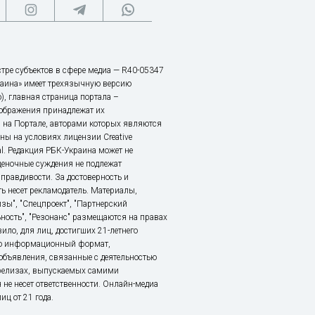
тре субъектов в сфере медиа — R40-05347
аина» имеет трехязычную версию
), главная страница портала –
зображения принадлежат их
 на Портале, авторами которых являются
ы на условиях лицензии Creative
nal. Редакция РБК-Украина может не
ценочные суждения не подлежат
правдивости. За достоверность и
ь несет рекламодатель. Материалы,
зы", "Спецпроект", "Партнерский
ьность", "Резонанс" размещаются на правах
ило, для лиц, достигших 21-летнего
это информационный формат,
объявления, связанные с деятельностью
релизах, выпускаемых самими
 не несет ответственности. Онлайн-медиа
ц от 21 года.