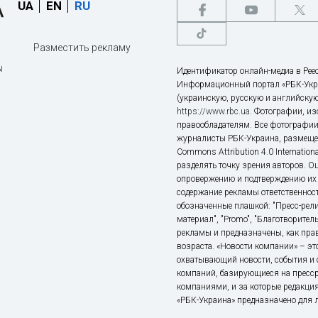
UA
EN
RU
Разместить рекламу
ы
Идентификатор онлайн-медиа в Реес
Информационный портал «РБК-Укр
(украинскую, русскую и английскую
https://www.rbc.ua
. Фотографии, и
правообладателям. Все фотографии
журналисты РБК-Украина, размещен
Commons Attribution 4.0 Internatio
разделять точку зрения авторов. О
опровержению и подтверждению их 
содержание рекламы ответственност
обозначенные плашкой: "Пресс-рели
материал", "Promo", "Благотворител
рекламы и предназначены, как прав
возраста. «Новости компании» – 
охватывающий новости, события и 
компаний, базирующиеся на пресс
компаниями, и за которые редакция
«РБК-Украина» предназначено для ли