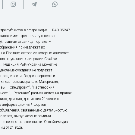
тре субъектов в сфере медиа — R40-05347
аина» имеет трехязычную версию
), главная страница портала –
зображения принадлежат их
 на Портале, авторами которых являются
ы на условиях лицензии Creative
nal. Редакция РБК-Украина может не
ценочные суждения не подлежат
правдивости. За достоверность и
ь несет рекламодатель. Материалы,
зы", "Спецпроект", "Партнерский
ьность", "Резонанс" размещаются на правах
ило, для лиц, достигших 21-летнего
это информационный формат,
объявления, связанные с деятельностью
релизах, выпускаемых самими
 не несет ответственности. Онлайн-медиа
ц от 21 года.