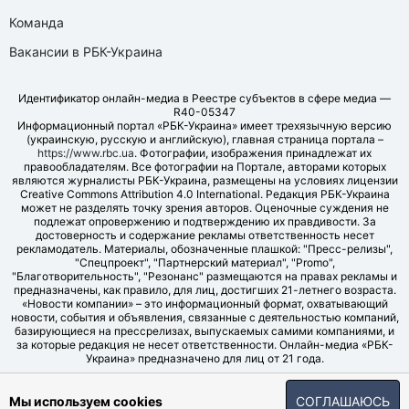
Команда
Вакансии в РБК-Украина
Идентификатор онлайн-медиа в Реестре субъектов в сфере медиа —
R40-05347
Информационный портал «РБК-Украина» имеет трехязычную версию
(украинскую, русскую и английскую), главная страница портала –
https://www.rbc.ua
. Фотографии, изображения принадлежат их
правообладателям. Все фотографии на Портале, авторами которых
являются журналисты РБК-Украина, размещены на условиях лицензии
Creative Commons Attribution 4.0 International. Редакция РБК-Украина
может не разделять точку зрения авторов. Оценочные суждения не
подлежат опровержению и подтверждению их правдивости. За
достоверность и содержание рекламы ответственность несет
рекламодатель. Материалы, обозначенные плашкой: "Пресс-релизы",
"Спецпроект", "Партнерский материал", "Promo",
"Благотворительность", "Резонанс" размещаются на правах рекламы и
предназначены, как правило, для лиц, достигших 21-летнего возраста.
«Новости компании» – это информационный формат, охватывающий
новости, события и объявления, связанные с деятельностью компаний,
базирующиеся на прессрелизах, выпускаемых самими компаниями, и
за которые редакция не несет ответственности. Онлайн-медиа «РБК-
Украина» предназначено для лиц от 21 года.
© LLC "UBT MEDIA", 2006-2026.
Мы используем cookies
СОГЛАШАЮСЬ