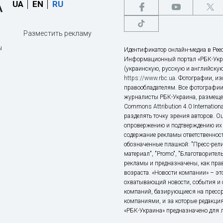
UA
EN
RU
Разместить рекламу
ы
Идентификатор онлайн-медиа в Реес
Информационный портал «РБК-Укр
(украинскую, русскую и английскую
https://www.rbc.ua
. Фотографии, и
правообладателям. Все фотографии
журналисты РБК-Украина, размещен
Commons Attribution 4.0 Internatio
разделять точку зрения авторов. О
опровержению и подтверждению их 
содержание рекламы ответственност
обозначенные плашкой: "Пресс-рели
материал", "Promo", "Благотворител
рекламы и предназначены, как прав
возраста. «Новости компании» – 
охватывающий новости, события и 
компаний, базирующиеся на пресс
компаниями, и за которые редакция
«РБК-Украина» предназначено для ли