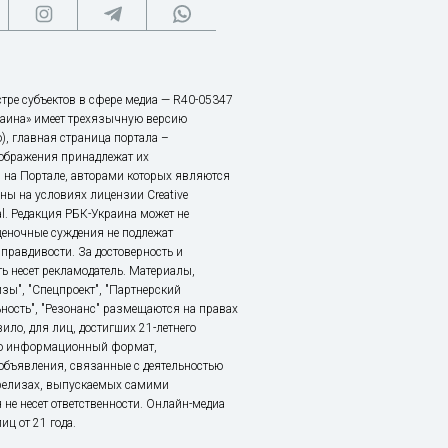
тре субъектов в сфере медиа — R40-05347
аина» имеет трехязычную версию
), главная страница портала –
зображения принадлежат их
 на Портале, авторами которых являются
ы на условиях лицензии Creative
nal. Редакция РБК-Украина может не
ценочные суждения не подлежат
правдивости. За достоверность и
ь несет рекламодатель. Материалы,
зы", "Спецпроект", "Партнерский
ьность", "Резонанс" размещаются на правах
ило, для лиц, достигших 21-летнего
это информационный формат,
объявления, связанные с деятельностью
релизах, выпускаемых самими
 не несет ответственности. Онлайн-медиа
ц от 21 года.