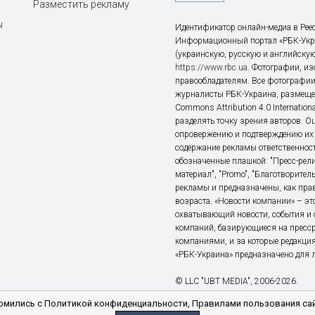
Разместить рекламу
ы
Идентификатор онлайн-медиа в Реес
Информационный портал «РБК-Укр
(украинскую, русскую и английскую
https://www.rbc.ua
. Фотографии, и
правообладателям. Все фотографии
журналисты РБК-Украина, размещен
Commons Attribution 4.0 Internatio
разделять точку зрения авторов. О
опровержению и подтверждению их 
содержание рекламы ответственност
обозначенные плашкой: "Пресс-рели
материал", "Promo", "Благотворител
рекламы и предназначены, как прав
возраста. «Новости компании» – 
охватывающий новости, события и 
компаний, базирующиеся на пресс
компаниями, и за которые редакция
«РБК-Украина» предназначено для ли
© LLC "UBT MEDIA", 2006-2026.
мились с Политикой конфиденциальности, Правилами пользования сай