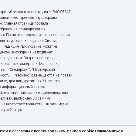
тре субъектов в сфере медиа — R40-05347
аина» имеет трехязычную версию
), главная страница портала –
зображения принадлежат их
 на Портале, авторами которых являются
ы на условиях лицензии Creative
nal. Редакция РБК-Украина может не
ценочные суждения не подлежат
правдивости. За достоверность и
ь несет рекламодатель. Материалы,
зы", "Спецпроект", "Партнерский
ьность", "Резонанс" размещаются на правах
ило, для лиц, достигших 21-летнего
это информационный формат,
объявления, связанные с деятельностью
релизах, выпускаемых самими
 не несет ответственности. Онлайн-медиа
ц от 21 года.
том и согласны с использованием файлов cookie.
Ознакомиться