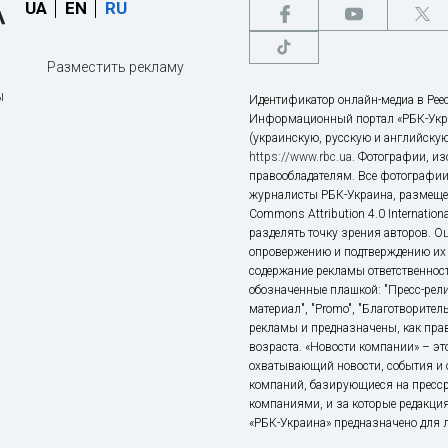
UA
EN
RU
Разместить рекламу
ы
Идентификатор онлайн-медиа в Реес
Информационный портал «РБК-Укр
(украинскую, русскую и английскую
https://www.rbc.ua
. Фотографии, и
правообладателям. Все фотографии
журналисты РБК-Украина, размещен
Commons Attribution 4.0 Internatio
разделять точку зрения авторов. О
опровержению и подтверждению их 
содержание рекламы ответственност
обозначенные плашкой: "Пресс-рели
материал", "Promo", "Благотворител
рекламы и предназначены, как прав
возраста. «Новости компании» – 
охватывающий новости, события и 
компаний, базирующиеся на пресс
компаниями, и за которые редакция
«РБК-Украина» предназначено для ли