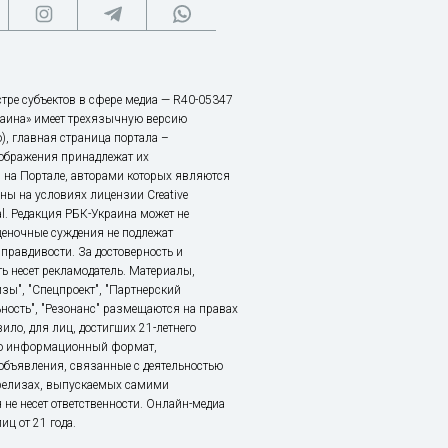
тре субъектов в сфере медиа — R40-05347
аина» имеет трехязычную версию
), главная страница портала –
зображения принадлежат их
 на Портале, авторами которых являются
ы на условиях лицензии Creative
nal. Редакция РБК-Украина может не
ценочные суждения не подлежат
правдивости. За достоверность и
ь несет рекламодатель. Материалы,
зы", "Спецпроект", "Партнерский
ьность", "Резонанс" размещаются на правах
ило, для лиц, достигших 21-летнего
это информационный формат,
объявления, связанные с деятельностью
релизах, выпускаемых самими
 не несет ответственности. Онлайн-медиа
ц от 21 года.