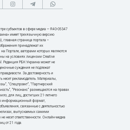
тре субъектов в сфере медиа — R40-05347
аина» имеет трехязычную версию
), главная страница портала –
зображения принадлежат их
 на Портале, авторами которых являются
ы на условиях лицензии Creative
nal. Редакция РБК-Украина может не
ценочные суждения не подлежат
правдивости. За достоверность и
ь несет рекламодатель. Материалы,
зы", "Спецпроект", "Партнерский
ьность", "Резонанс" размещаются на правах
ило, для лиц, достигших 21-летнего
это информационный формат,
объявления, связанные с деятельностью
релизах, выпускаемых самими
 не несет ответственности. Онлайн-медиа
ц от 21 года.