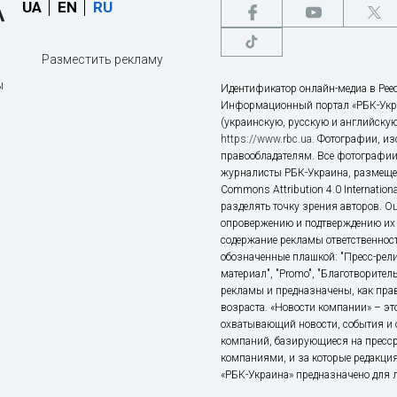
UA
EN
RU
Разместить рекламу
ы
Идентификатор онлайн-медиа в Реес
Информационный портал «РБК-Укр
(украинскую, русскую и английскую
https://www.rbc.ua
. Фотографии, и
правообладателям. Все фотографии
журналисты РБК-Украина, размещен
Commons Attribution 4.0 Internatio
разделять точку зрения авторов. О
опровержению и подтверждению их 
содержание рекламы ответственност
обозначенные плашкой: "Пресс-рели
материал", "Promo", "Благотворител
рекламы и предназначены, как прав
возраста. «Новости компании» – 
охватывающий новости, события и 
компаний, базирующиеся на пресс
компаниями, и за которые редакция
«РБК-Украина» предназначено для ли