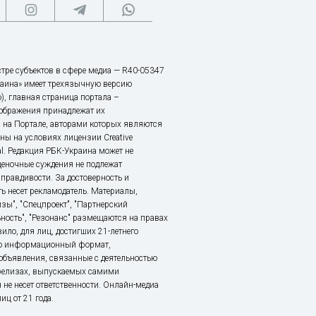
тре субъектов в сфере медиа — R40-05347
аина» имеет трехязычную версию
), главная страница портала –
зображения принадлежат их
 на Портале, авторами которых являются
ы на условиях лицензии Creative
nal. Редакция РБК-Украина может не
ценочные суждения не подлежат
правдивости. За достоверность и
ь несет рекламодатель. Материалы,
зы", "Спецпроект", "Партнерский
ьность", "Резонанс" размещаются на правах
ило, для лиц, достигших 21-летнего
это информационный формат,
объявления, связанные с деятельностью
релизах, выпускаемых самими
 не несет ответственности. Онлайн-медиа
ц от 21 года.