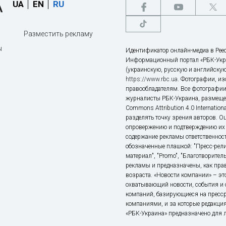
UA
EN
RU
Разместить рекламу
ы
Идентификатор онлайн-медиа в Реес
Информационный портал «РБК-Укр
(украинскую, русскую и английскую
https://www.rbc.ua
. Фотографии, и
правообладателям. Все фотографии
журналисты РБК-Украина, размещен
Commons Attribution 4.0 Internatio
разделять точку зрения авторов. О
опровержению и подтверждению их 
содержание рекламы ответственност
обозначенные плашкой: "Пресс-рели
материал", "Promo", "Благотворител
рекламы и предназначены, как прав
возраста. «Новости компании» – 
охватывающий новости, события и 
компаний, базирующиеся на пресс
компаниями, и за которые редакция
«РБК-Украина» предназначено для ли