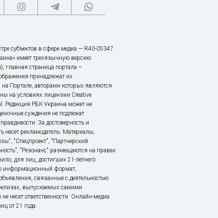
тре субъектов в сфере медиа — R40-05347
аина» имеет трехязычную версию
), главная страница портала –
зображения принадлежат их
 на Портале, авторами которых являются
ы на условиях лицензии Creative
nal. Редакция РБК-Украина может не
ценочные суждения не подлежат
правдивости. За достоверность и
ь несет рекламодатель. Материалы,
зы", "Спецпроект", "Партнерский
ьность", "Резонанс" размещаются на правах
ило, для лиц, достигших 21-летнего
это информационный формат,
объявления, связанные с деятельностью
релизах, выпускаемых самими
 не несет ответственности. Онлайн-медиа
ц от 21 года.