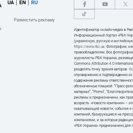
UA
EN
RU
Разместить рекламу
ы
Идентификатор онлайн-медиа в Реес
Информационный портал «РБК-Укр
(украинскую, русскую и английскую
https://www.rbc.ua
. Фотографии, и
правообладателям. Все фотографии
журналисты РБК-Украина, размещен
Commons Attribution 4.0 Internatio
разделять точку зрения авторов. О
опровержению и подтверждению их 
содержание рекламы ответственност
обозначенные плашкой: "Пресс-рели
материал", "Promo", "Благотворител
рекламы и предназначены, как прав
возраста. «Новости компании» – 
охватывающий новости, события и 
компаний, базирующиеся на пресс
компаниями, и за которые редакция
«РБК-Украина» предназначено для ли