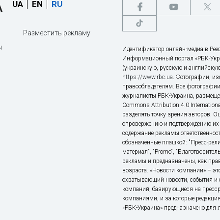
UA
EN
RU
Разместить рекламу
ы
Идентификатор онлайн-медиа в Реес
Информационный портал «РБК-Укр
(украинскую, русскую и английскую
https://www.rbc.ua
. Фотографии, и
правообладателям. Все фотографии
журналисты РБК-Украина, размещен
Commons Attribution 4.0 Internatio
разделять точку зрения авторов. О
опровержению и подтверждению их 
содержание рекламы ответственност
обозначенные плашкой: "Пресс-рели
материал", "Promo", "Благотворител
рекламы и предназначены, как прав
возраста. «Новости компании» – 
охватывающий новости, события и 
компаний, базирующиеся на пресс
компаниями, и за которые редакция
«РБК-Украина» предназначено для ли