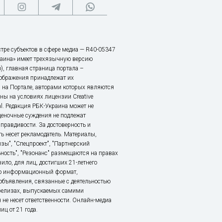
тре субъектов в сфере медиа — R40-05347
аина» имеет трехязычную версию
), главная страница портала –
зображения принадлежат их
 на Портале, авторами которых являются
ы на условиях лицензии Creative
nal. Редакция РБК-Украина может не
ценочные суждения не подлежат
правдивости. За достоверность и
ь несет рекламодатель. Материалы,
зы", "Спецпроект", "Партнерский
ьность", "Резонанс" размещаются на правах
ило, для лиц, достигших 21-летнего
это информационный формат,
объявления, связанные с деятельностью
релизах, выпускаемых самими
 не несет ответственности. Онлайн-медиа
ц от 21 года.