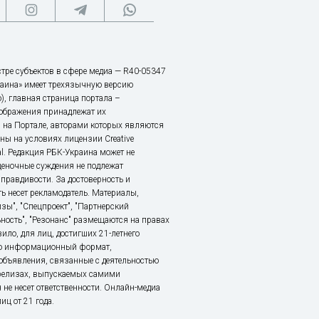
тре субъектов в сфере медиа — R40-05347
аина» имеет трехязычную версию
), главная страница портала –
зображения принадлежат их
 на Портале, авторами которых являются
ы на условиях лицензии Creative
nal. Редакция РБК-Украина может не
ценочные суждения не подлежат
правдивости. За достоверность и
ь несет рекламодатель. Материалы,
зы", "Спецпроект", "Партнерский
ьность", "Резонанс" размещаются на правах
ило, для лиц, достигших 21-летнего
это информационный формат,
объявления, связанные с деятельностью
релизах, выпускаемых самими
 не несет ответственности. Онлайн-медиа
ц от 21 года.