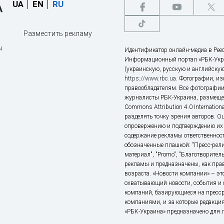
UA
EN
RU
Разместить рекламу
ы
Идентификатор онлайн-медиа в Реес
Информационный портал «РБК-Укр
(украинскую, русскую и английскую
https://www.rbc.ua
. Фотографии, и
правообладателям. Все фотографии
журналисты РБК-Украина, размещен
Commons Attribution 4.0 Internatio
разделять точку зрения авторов. О
опровержению и подтверждению их 
содержание рекламы ответственност
обозначенные плашкой: "Пресс-рели
материал", "Promo", "Благотворител
рекламы и предназначены, как прав
возраста. «Новости компании» – 
охватывающий новости, события и 
компаний, базирующиеся на пресс
компаниями, и за которые редакция
«РБК-Украина» предназначено для ли