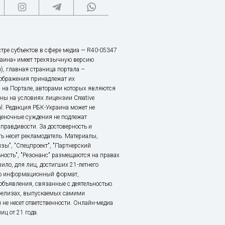
тре субъектов в сфере медиа — R40-05347
аина» имеет трехязычную версию
), главная страница портала –
зображения принадлежат их
 на Портале, авторами которых являются
ы на условиях лицензии Creative
nal. Редакция РБК-Украина может не
ценочные суждения не подлежат
правдивости. За достоверность и
ь несет рекламодатель. Материалы,
зы", "Спецпроект", "Партнерский
ьность", "Резонанс" размещаются на правах
ило, для лиц, достигших 21-летнего
это информационный формат,
объявления, связанные с деятельностью
релизах, выпускаемых самими
 не несет ответственности. Онлайн-медиа
ц от 21 года.