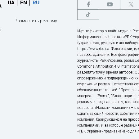
UA
EN
RU
Разместить рекламу
ы
Идентификатор онлайн-медиа в Реес
Информационный портал «РБК-Укр
(украинскую, русскую и английскую
https://www.rbc.ua
. Фотографии, и
правообладателям. Все фотографии
журналисты РБК-Украина, размещен
Commons Attribution 4.0 Internatio
разделять точку зрения авторов. О
опровержению и подтверждению их 
содержание рекламы ответственност
обозначенные плашкой: "Пресс-рели
материал", "Promo", "Благотворител
рекламы и предназначены, как прав
возраста. «Новости компании» – 
охватывающий новости, события и 
компаний, базирующиеся на пресс
компаниями, и за которые редакция
«РБК-Украина» предназначено для ли