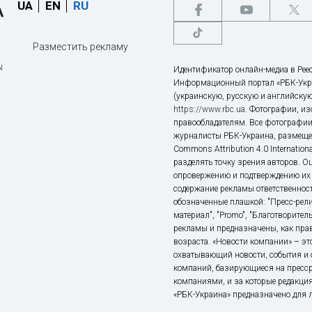
UA
EN
RU
Разместить рекламу
ы
Идентификатор онлайн-медиа в Реес
Информационный портал «РБК-Укр
(украинскую, русскую и английскую
https://www.rbc.ua
. Фотографии, и
правообладателям. Все фотографии
журналисты РБК-Украина, размещен
Commons Attribution 4.0 Internatio
разделять точку зрения авторов. О
опровержению и подтверждению их 
содержание рекламы ответственност
обозначенные плашкой: "Пресс-рели
материал", "Promo", "Благотворител
рекламы и предназначены, как прав
возраста. «Новости компании» – 
охватывающий новости, события и 
компаний, базирующиеся на пресс
компаниями, и за которые редакция
«РБК-Украина» предназначено для ли