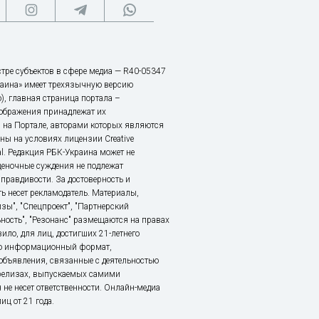
тре субъектов в сфере медиа — R40-05347
аина» имеет трехязычную версию
), главная страница портала –
зображения принадлежат их
 на Портале, авторами которых являются
ы на условиях лицензии Creative
nal. Редакция РБК-Украина может не
ценочные суждения не подлежат
правдивости. За достоверность и
ь несет рекламодатель. Материалы,
зы", "Спецпроект", "Партнерский
ьность", "Резонанс" размещаются на правах
ило, для лиц, достигших 21-летнего
это информационный формат,
объявления, связанные с деятельностью
релизах, выпускаемых самими
 не несет ответственности. Онлайн-медиа
ц от 21 года.