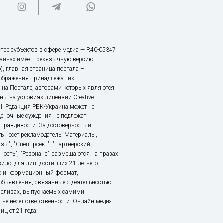
тре субъектов в сфере медиа — R40-05347
аина» имеет трехязычную версию
), главная страница портала –
зображения принадлежат их
 на Портале, авторами которых являются
ы на условиях лицензии Creative
nal. Редакция РБК-Украина может не
ценочные суждения не подлежат
правдивости. За достоверность и
ь несет рекламодатель. Материалы,
зы", "Спецпроект", "Партнерский
ьность", "Резонанс" размещаются на правах
ило, для лиц, достигших 21-летнего
это информационный формат,
объявления, связанные с деятельностью
релизах, выпускаемых самими
 не несет ответственности. Онлайн-медиа
ц от 21 года.