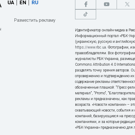
UA
EN
RU
Разместить рекламу
ы
Идентификатор онлайн-медиа в Реес
Информационный портал «РБК-Укр
(украинскую, русскую и английскую
https://www.rbc.ua
. Фотографии, и
правообладателям. Все фотографии
журналисты РБК-Украина, размещен
Commons Attribution 4.0 Internatio
разделять точку зрения авторов. О
опровержению и подтверждению их 
содержание рекламы ответственност
обозначенные плашкой: "Пресс-рели
материал", "Promo", "Благотворител
рекламы и предназначены, как прав
возраста. «Новости компании» – 
охватывающий новости, события и 
компаний, базирующиеся на пресс
компаниями, и за которые редакция
«РБК-Украина» предназначено для ли