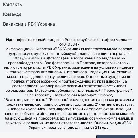
Контакты
Команда
Вакансии в РБК-Украина
Идентификатор онлайн-медиа в Реестре субъектов в сфере медиа —
R40-05347
Информационный портал «РБК-Украина» имеет трехязычную версию
(украинскую, русскую и английскую), главная страница портала –
https://www.rbc.ua
. Фотографии, изображения принадлежат их
правообладателям. Все фотографии на Портале, авторами которых
являются журналисты РБК-Украина, размещены на условиях лицензии
Creative Commons Attribution 4.0 International. Редакция РБК-Украина
может не разделять точку зрения авторов. Оценочные суждения не
подлежат опровержению и подтверждению их правдивости. За
достоверность и содержание рекламы ответственность несет
рекламодатель. Материалы, обозначенные плашкой: "Пресс-релизы",
"Спецпроект", "Партнерский материал", "Promo",
"Благотворительность", "Резонанс" размещаются на правах рекламы и
предназначены, как правило, для лиц, достигших 21-летнего возраста.
«Новости компании» – это информационный формат, охватывающий
новости, события и объявления, связанные с деятельностью компаний,
базирующиеся на прессрелизах, выпускаемых самими компаниями, и
за которые редакция не несет ответственности. Онлайн-медиа «РБК-
Украина» предназначено для лиц от 21 года.
© LLC "UBT MEDIA", 2006-2026.