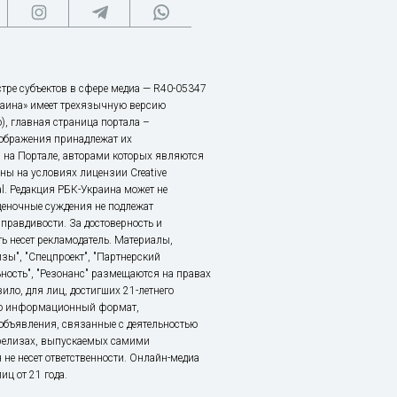
тре субъектов в сфере медиа — R40-05347
аина» имеет трехязычную версию
), главная страница портала –
зображения принадлежат их
 на Портале, авторами которых являются
ы на условиях лицензии Creative
nal. Редакция РБК-Украина может не
ценочные суждения не подлежат
правдивости. За достоверность и
ь несет рекламодатель. Материалы,
зы", "Спецпроект", "Партнерский
ьность", "Резонанс" размещаются на правах
ило, для лиц, достигших 21-летнего
это информационный формат,
объявления, связанные с деятельностью
релизах, выпускаемых самими
 не несет ответственности. Онлайн-медиа
ц от 21 года.