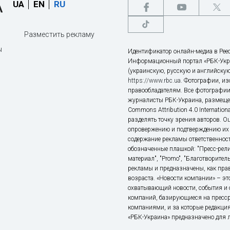
UA
EN
RU
Разместить рекламу
ы
Идентификатор онлайн-медиа в Реес
Информационный портал «РБК-Укр
(украинскую, русскую и английскую
https://www.rbc.ua
. Фотографии, и
правообладателям. Все фотографии
журналисты РБК-Украина, размещен
Commons Attribution 4.0 Internatio
разделять точку зрения авторов. О
опровержению и подтверждению их 
содержание рекламы ответственност
обозначенные плашкой: "Пресс-рели
материал", "Promo", "Благотворител
рекламы и предназначены, как прав
возраста. «Новости компании» – 
охватывающий новости, события и 
компаний, базирующиеся на пресс
компаниями, и за которые редакция
«РБК-Украина» предназначено для ли