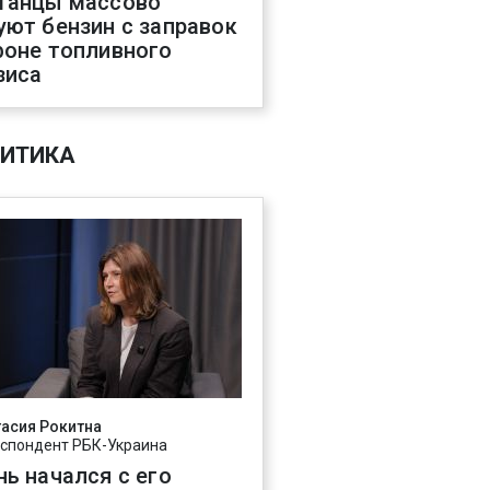
танцы массово
уют бензин с заправок
фоне топливного
зиса
ИТИКА
асия Рокитна
спондент РБК-Украина
нь начался с его