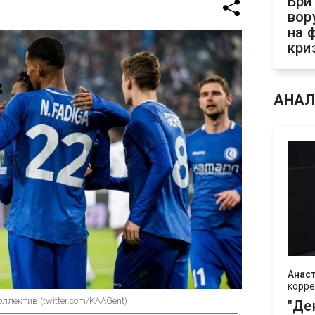
Бри
вор
на 
кри
АНАЛ
Анаст
корре
ллектив (twitter.com/KAAGent)
"Де