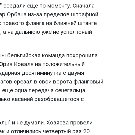
я" создали еще по моменту. Сначала
ар Орбана из-за пределов штрафной.
с правого фланга на ближней штанге
, а на дальнюю уже не успел юный
ины бельгийская команда похоронила
Юрия Коваля на положительный
ь ударная десятиминутка с двумя
тагов срезал в свои ворота фланговый
й еще одна передача сенегальца
лько касаний разобравшегося с
лы" и не думали. Хозяева провели
к и отличились четвертый раз 20