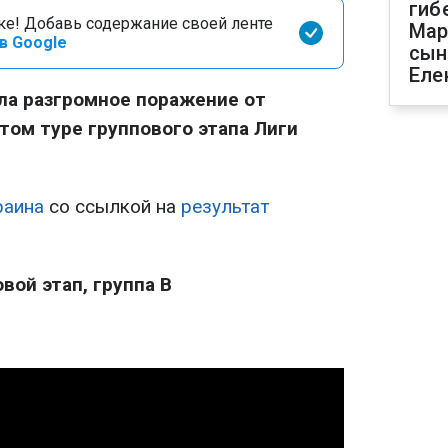
гиб
оке! Добавь содержание своей ленте
Мар
в Google
сын
Еле
ела разгромное поражение от
ятом туре группового этапа Лиги
раина
со ссылкой на
результат
вой этап, группа B