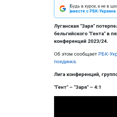
Будь в курсе, а не в ш
вместе с РБК-Украина 
Луганская "Заря" потерп
бельгийского "Гента" в п
конференций 2023/24.
Об этом сообщает
РБК-Ук
поединка
.
Лига конференций, группо
"Гент" – "Заря" – 4:1