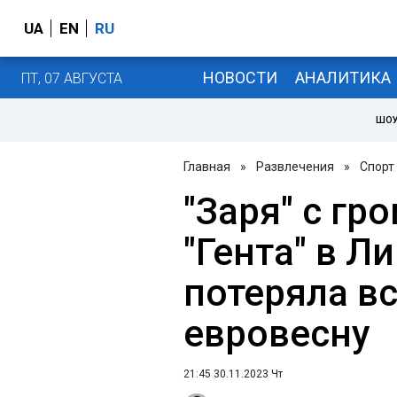
UA
EN
RU
НОВОСТИ
АНАЛИТИКА
ПТ, 07 АВГУСТА
ШОУ
Главная
»
Развлечения
»
Спорт
"Заря" с гр
"Гента" в Л
потеряла в
евровесну
21:45 30.11.2023 Чт