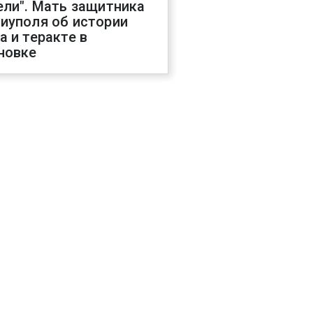
ели". Мать защитника
иуполя об истории
а и теракте в
новке