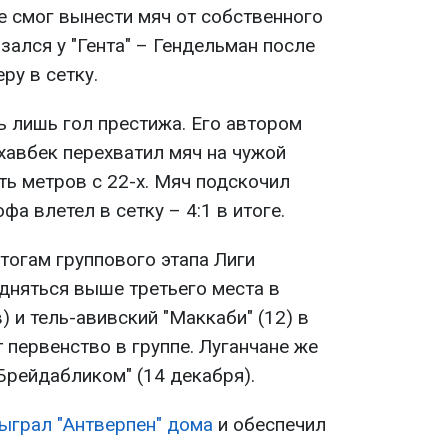
не смог вынести мяч от собственного
зался у "Гента" – Гендельман после
ру в сетку.
ь лишь гол престижа. Его автором
хавбек перехватил мяч на чужой
ть метров с 22-х. Мяч подскочил
фа влетел в сетку – 4:1 в итоге.
итогам группового этапа Лиги
дняться выше третьего места в
в) и тель-авивский "Маккаби" (12) в
первенство в группе. Луганчане же
Брейдабликом" (14 декабря).
ыграл "Антверпен" дома
и обеспечил