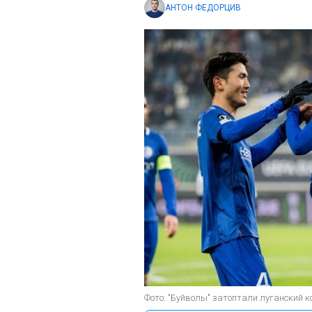
АНТОН ФЕДОРЦИВ
Фото: "Буйволы" затоптали луганский ко