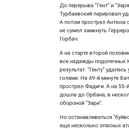
До перерыва "Гент" и "Зар
Турбаевский парировал уд
А потом прострел Антюха 
не сумел замкнуть Герреро
Горбач.
А на старте второй полов
все надежды подопечных 
результат. "Генту" удалас
голами. На 49-й минуте Ба
прострел Фадиги. А на 55-
дошла до Орбана, в неско
обороной "Зари".
Но останавливаться "буйво
еще несколько опасных ата