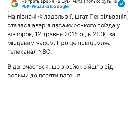
Не трать время на шум! Читай только суть из
РБК-Украина в Google
На півночі Філадельфії, штат Пенсільванія,
сталася аварія пасажирського поїзда у
вівторок, 12 травня 2015 р., в 21:30 за
місцевим часом. Про це повідомляє
телеканал NBC.
Відзначається, що з рейок зійшло від
восьми до десяти вагонів.