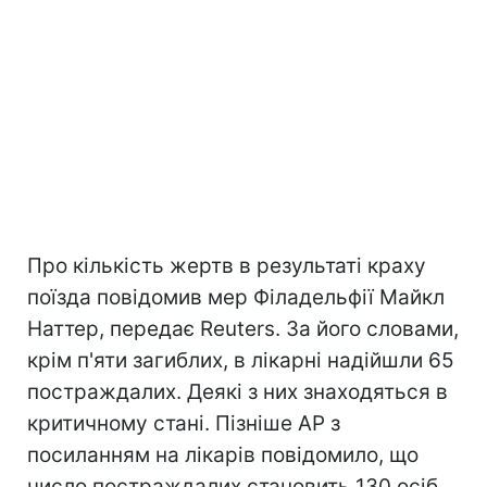
Про кількість жертв в результаті краху
поїзда повідомив мер Філадельфії Майкл
Наттер, передає Reuters. За його словами,
крім п'яти загиблих, в лікарні надійшли 65
постраждалих. Деякі з них знаходяться в
критичному стані. Пізніше AP з
посиланням на лікарів повідомило, що
число постраждалих становить 130 осіб.