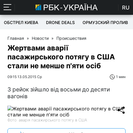
RU
ОБСТРЕЛ КИЕВА
DRONE DEALS
ОРМУЗСКИЙ ПРОЛИВ
Главная
»
Новости
»
Происшествия
Жертвами аварії
пасажирського потягу в США
стали не менше п'яти осіб
09:15 13.05.2015 Ср
1 мин
З рейок зійшло від восьми до десяти
вагонів
Фото: аварія пасажирського потягу в США