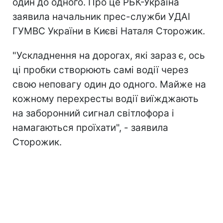
один до одного. Про це РБК-Україна
заявила начальник прес-служби УДАІ
ГУМВС України в Києві Наталя Сторожик.
"Ускладнення на дорогах, які зараз є, ось
ці пробки створюють самі водії через
свою неповагу один до одного. Майже на
кожному перехресты водії виїжджають
на заборонний сигнал світлофора і
намагаються проїхати", - заявила
Сторожик.