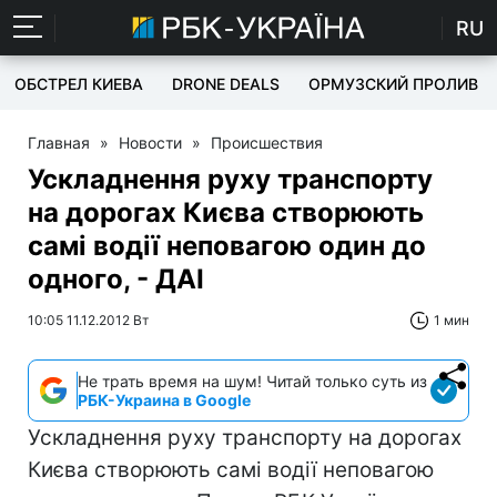
RU
ОБСТРЕЛ КИЕВА
DRONE DEALS
ОРМУЗСКИЙ ПРОЛИВ
Главная
»
Новости
»
Происшествия
Ускладнення руху транспорту
на дорогах Києва створюють
самі водії неповагою один до
одного, - ДАІ
10:05 11.12.2012 Вт
1 мин
Не трать время на шум! Читай только суть из
РБК-Украина в Google
Ускладнення руху транспорту на дорогах
Києва створюють самі водії неповагою