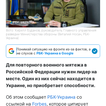
Фото: Кирилл Буданов, руководитель Главного управления
разведки Министерства обороны (Виталий Носач, РБК-
Украина)
Понимай ситуацию на фронте из-за фактов, а
не слухов с
РБК-Украина в Google
Для повторного военного мятежа в
Российской Федерации нужен лидер на
месте. Один из них сейчас находится в
Украине, но приобретает способности.
Об этом сообщает
РБК-Украина
со
ссылкой на
Forbes
, которое цитирует