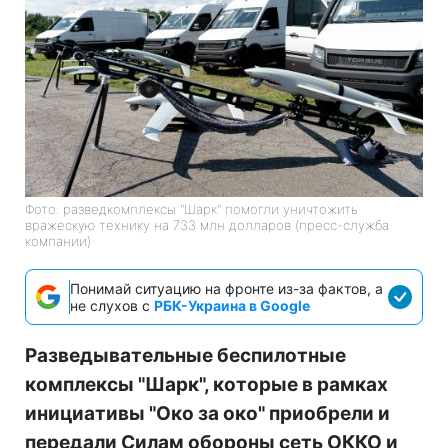
Фото: разведкомплексы "Шарк" помогли уничтожить
вражескую технику на 733 млн долларов (пресс-служба
компании)
Понимай ситуацию на фронте из-за фактов, а
не слухов с
РБК-Украина в Google
Разведывательные беспилотные
комплексы "Шарк", которые в рамках
инициативы "Око за око" приобрели и
передали Силам обороны сеть ОККО и