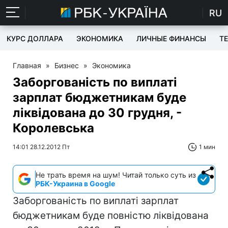
RU
КУРС ДОЛЛАРА
ЭКОНОМИКА
ЛИЧНЫЕ ФИНАНСЫ
T
Главная
»
Бизнес
»
Экономика
Заборгованість по виплаті
зарплат бюджетникам буде
ліквідована до 30 грудня, -
Королевська
14:01 28.12.2012 Пт
1 мин
Не трать время на шум! Читай только суть из
РБК-Украина в Google
Заборгованість по виплаті зарплат
бюджетникам буде повністю ліквідована