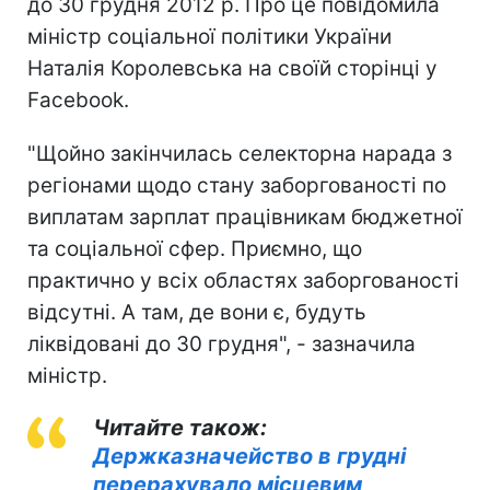
до 30 грудня 2012 р. Про це повідомила
міністр соціальної політики України
Наталія Королевська на своїй сторінці у
Facebook.
"Щойно закінчилась селекторна нарада з
регіонами щодо стану заборгованості по
виплатам зарплат працівникам бюджетної
та соціальної сфер. Приємно, що
практично у всіх областях заборгованості
відсутні. А там, де вони є, будуть
ліквідовані до 30 грудня", - зазначила
міністр.
Читайте також:
Держказначейство в грудні
перерахувало місцевим