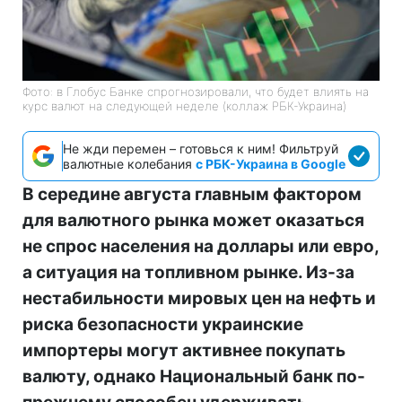
Фото: в Глобус Банке спрогнозировали, что будет влиять на
курс валют на следующей неделе (коллаж РБК-Украина)
Не жди перемен – готовься к ним! Фильтруй
валютные колебания
с РБК-Украина в Google
В середине августа главным фактором
для валютного рынка может оказаться
не спрос населения на доллары или евро,
а ситуация на топливном рынке. Из-за
нестабильности мировых цен на нефть и
риска безопасности украинские
импортеры могут активнее покупать
валюту, однако Национальный банк по-