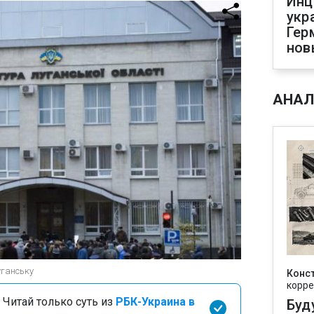
Инц
укр
Гер
нов
АНАЛ
уганську
Конс
корре
 Читай только суть из
РБК-Украина в
Буд