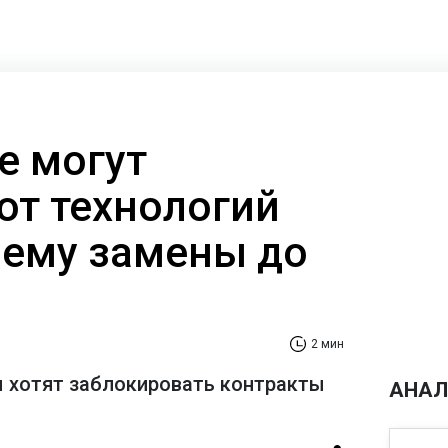
е могут
от технологий
очему замены до
2 мин
 хотят заблокировать контракты
АНАЛ