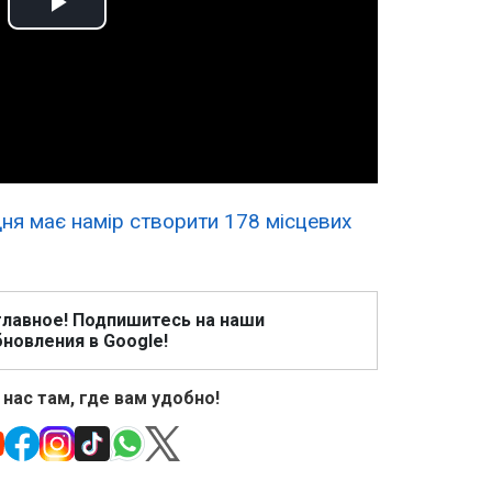
Play
Video
ня має намір створити 178 місцевих
главное! Подпишитесь на наши
новления в Google!
 нас там, где вам удобно!