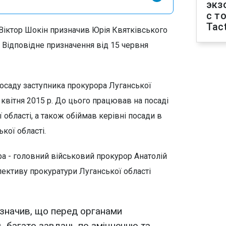
экз
с т
Tact
Віктор Шокін призначив Юрія Квятківського
 Відповідне призначення від 15 червня
осаду заступника прокурора Луганської
2 квітня 2015 р. До цього працював на посаді
 області, а також обіймав керівні посади в
кої області.
ра - головний військовий прокурор Анатолій
лективу прокуратури Луганської області
азначив, що перед органами
ть багато завдань по зміцненню та