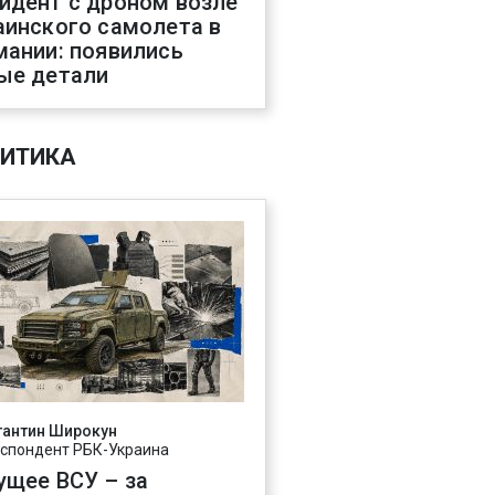
идент с дроном возле
аинского самолета в
мании: появились
ые детали
ИТИКА
тантин Широкун
спондент РБК-Украина
ущее ВСУ – за