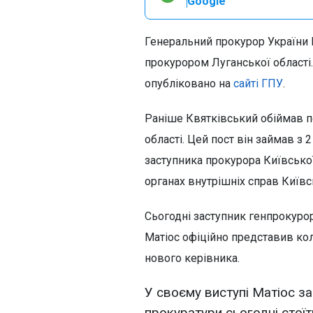
Google
Генеральний прокурор України 
прокурором Луганської області.
опубліковано на
сайті ГПУ
.
Раніше Квятківський обіймав п
області. Цей пост він займав з 
заступника прокурора Київської
органах внутрішніх справ Київсь
Сьогодні заступник генпрокуро
Матіос офіційно представив ко
нового керівника.
У своєму виступі Матіос з
прокуратури сьогодні стої