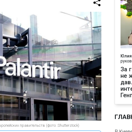
Юлия
руков
За 
не 
дав
инт
Ген
ГЛАВ
ропейских правительств (фото: Shutterstock)
В Киеве