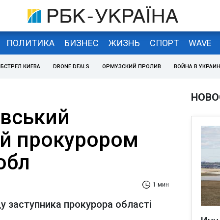
ПОЛИТИКА
БИЗНЕС
ЖИЗНЬ
СПОРТ
WAVE
БСТРЕЛ КИЕВА
DRONE DEALS
ОРМУЗСКИЙ ПРОЛИВ
ВОЙНА В УКРАИ
НОВО
івський
й прокурором
обл
1 мин
ду заступника прокурора області