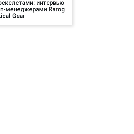
оскелетами: интервью
оп-менеджерами Rarog
ical Gear