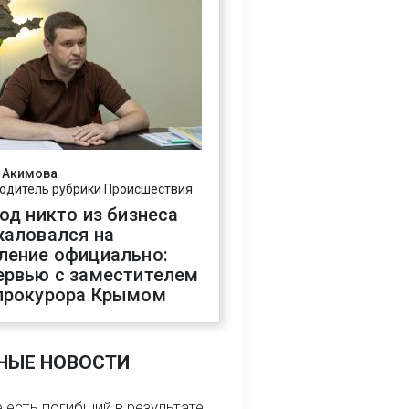
 Акимова
одитель рубрики Происшествия
год никто из бизнеса
жаловался на
ление официально:
ервью с заместителем
прокурора Крымом
НЫЕ НОВОСТИ
 есть погибший в результате