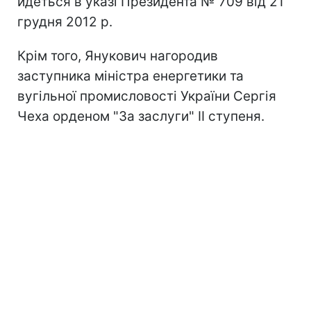
йдеться в указі Президента № 709 від 21
грудня 2012 р.
Крім того, Янукович нагородив
заступника міністра енергетики та
вугільної промисловості України Сергія
Чеха орденом "За заслуги" II ступеня.