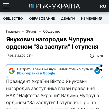
RU
ОБЩЕСТВО
ОБРАЗОВАНИЕ
ДЕНЬГИ
ИЗМЕНЕНИЯ
Главная
»
Жизнь
»
Общество
Янукович нагородив Чупруна
орденом "За заслуги" I ступеня
17:08 21.12.2012 Пт
1 мин
Не трать время на шум! Читай только суть из
РБК-Украина в Google
Президент України Віктор Янукович
нагородив заступника глави правління
НАК "Нафтогаз України" Вадима Чупруна
орденом "За заслуги" I ступеня. Про це