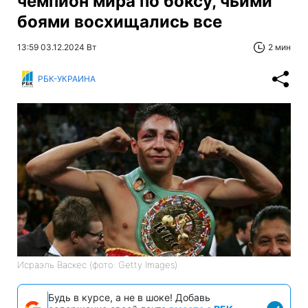
чемпион мира по боксу, чьими
боями восхищались все
13:59 03.12.2024 Вт
2 мин
РБК-УКРАИНА
Исраэль Васкес (фото: Getty Images)
Будь в курсе, а не в шоке! Добавь