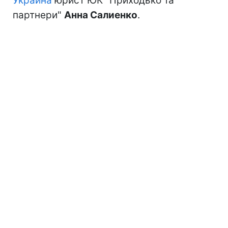
Украина
юрист ЮК "Приходько та
партнери"
Анна Салиенко
.