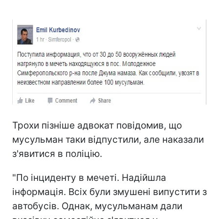
Трохи пізніше адвокат повідомив, що
мусульман таки відпустили, але наказали
з'явитися в поліцію.
"По інциденту в мечеті. Надійшла
інформація. Всіх були змушені випустити з
автобусів. Однак, мусульманам дали