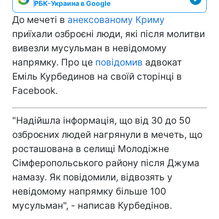
РБК-Украина в Google
До мечеті в
анексованому Криму
приїхали озброєні люди, які після молитви
вивезли мусульман в невідомому
напрямку. Про це
повідомив
адвокат
Еміль Курбединов на своїй сторінці в
Facebook.
"Надійшла інформація, що від 30 до 50
озброєних людей нагрянули в мечеть, що
росташована в селищі Молодіжне
Сімферопольського району після Джума
намазу. Як повідомили, відвозять у
невідомому напрямку більше 100
мусульман", - написав Курбедінов.