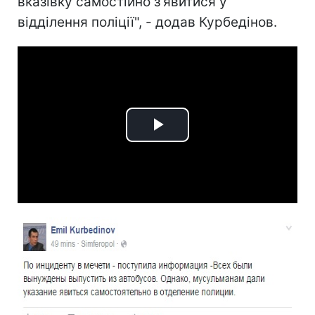
вказівку самостійно з'явитися у
відділення поліції", - додав Курбедінов.
Play
Video