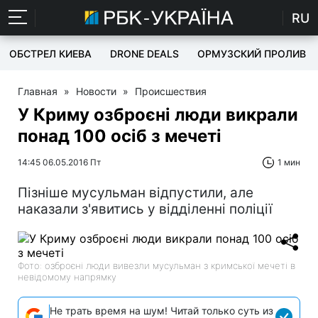
RU
ОБСТРЕЛ КИЕВА
DRONE DEALS
ОРМУЗСКИЙ ПРОЛИВ
Главная
»
Новости
»
Происшествия
У Криму озброєні люди викрали
понад 100 осіб з мечеті
14:45 06.05.2016 Пт
1 мин
Пізніше мусульман відпустили, але
наказали з'явитись у відділенні поліції
Фото: озброєні люди вивезли мусульман з кримської мечеті в
невідомому напрямку
Не трать время на шум! Читай только суть из