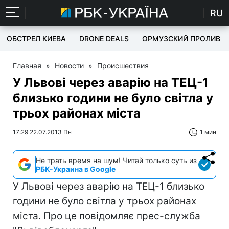
RU
ОБСТРЕЛ КИЕВА
DRONE DEALS
ОРМУЗСКИЙ ПРОЛИВ
Главная
»
Новости
»
Происшествия
У Львові через аварію на ТЕЦ-1
близько години не було світла у
трьох районах міста
17:29 22.07.2013 Пн
1 мин
Не трать время на шум! Читай только суть из
РБК-Украина в Google
У Львові через аварію на ТЕЦ-1 близько
години не було світла у трьох районах
міста. Про це повідомляє прес-служба