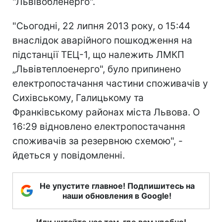
"Львівобленерго".
"Сьогодні, 22 липня 2013 року, о 15:44
внаслідок аварійного пошкодження на
підстанції ТЕЦ-1, що належить ЛМКП
„Львівтеплоенерго", було припинено
електропостачання частини споживачів у
Сихівському, Галицькому та
Франківському районах міста Львова. О
16:29 відновлено електропостачання
споживачів за резервною схемою", -
йдеться у повідомленні.
Не упустите главное! Подпишитесь на
наши обновления в Google!