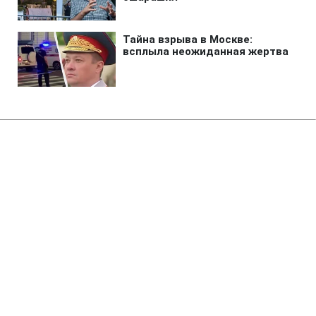
Главная
»
Новости
»
В мире
В Москве похоронили генерала
РФ, погибшего при взрыве в
ресторане
00:21 07.08.2026 Пт
2 мин
Также похоронили зятя генерала
Александра Чайко