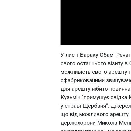
У листі Бараку Обамі Рена
свого останнього візиту в
можливість свого арешту п
сфабрикованими звинуваче
для арешту нібито повинна 
Кузьмін "примушує свідка 
у справі Щербаня". Джерел
що від можливого арешту 
держохорони Микола Мельн