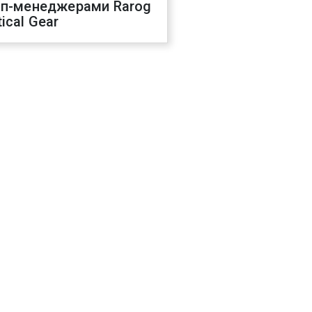
оп-менеджерами Rarog
ical Gear