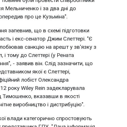
 повинні були провести співробітники
ся Мельниченко і за два дні до
передив про це Кузьміна".
ня запевнив, що в схемі підготовки
сть і екс-сенатор Джим Слеттері. "Є
 лобіював санкцію на арешт у зв'язку з
 і тому до Слеттері (у Рената
ня", - заявив він. Слід зазначити, що
едставником якої є Слеттері,
фіційний лобіст Олександра
012 року Wiley Rein задекларувала
ід Тимошенко, вказавши в якості
нітне виробництво і дистрибуцію".
ої влади категорично спростовують
у представника ГПУ. "Дана інформація