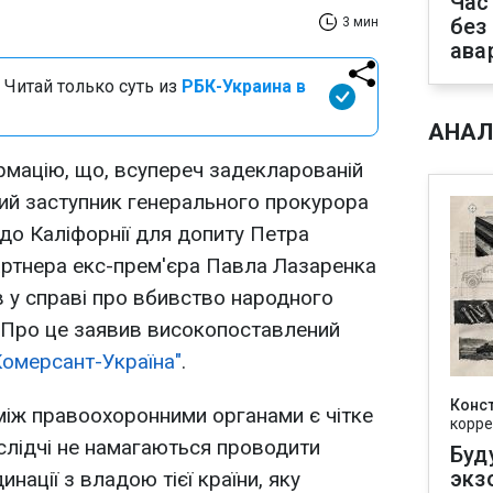
Час
без
3 мин
ава
 Читай только суть из
РБК-Украина в
АНАЛ
мацію, що, всупереч задекларованій
рший заступник генерального прокурора
до Каліфорнії для допиту Петра
артнера екс-прем'єра Павла Лазаренка
в у справі про вбивство народного
 Про це заявив високопоставлений
Комерсант-Україна"
.
Конс
між правоохоронними органами є чітке
корре
 слідчі не намагаються проводити
Буд
экз
динації з владою тієї країни, яку