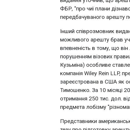
видання уточнив, що арешт
ФБР, "про чиї плани дізнав
передбачуваного арешту по
Інший співрозмовник видан
можливого арешту брав уча
впевненість в тому, що він
порушенням візових правил,
Кузьміна) особливе ставлен
компанія Wiley Rein LLP, пр
зареєстрована в США як о
Тимошенко. За 10 місяці 2
отримання 250 тис. дол. в
предмета лобізму "різнома
Представники американськ
тезу про підготовку арешт