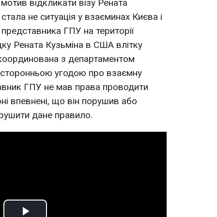
 мотив відкликати візу Рената
 стала не ситуація у взаєминах Києва і
ї представника ГПУ на території
дку Рената Кузьміна в США влітку
скоординована з департаментом
двосторонньою угодою про взаємну
авник ГПУ не мав права проводити
оні впевнені, що він порушив або
рушити дане правило.