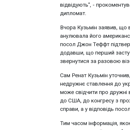
відвідують", - прокоментув
дипломат.
Вчора Кузьмін заявив, що 
анулювала його американсь
посол Джон Теффт підтвер
додавши, що перший засту
звернутися за разовою віз
Сам Ренат Кузьмін уточнив
недружнє ставлення до укр
може свідчити про дружні 
до США, до конгресу з про
справи, а у відповідь посо
Тим часом інформація, яко