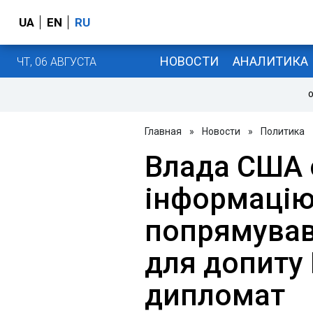
UA
EN
RU
НОВОСТИ
АНАЛИТИКА
ЧТ, 06 АВГУСТА
О
Главная
»
Новости
»
Политика
Влада США
інформацію
попрямував
для допиту 
дипломат