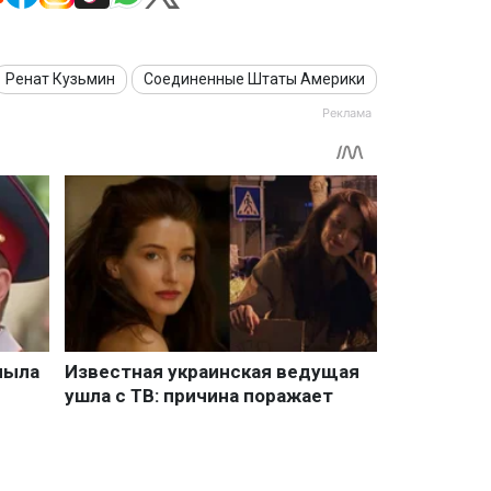
Ренат Кузьмин
Соединенные Штаты Америки