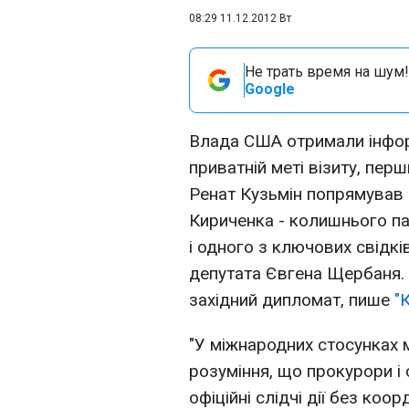
08:29 11.12.2012 Вт
Не трать время на шум!
Google
Влада США отримали інфор
приватній меті візиту, пе
Ренат Кузьмін попрямував 
Кириченка - колишнього п
і одного з ключових свідкі
депутата Євгена Щербаня.
західний дипломат, пише
"
"У міжнародних стосунках 
розуміння, що прокурори і
офіційні слідчі дії без коор