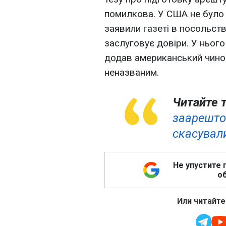
помилкова. У США не було і
заявили газеті в посольств
заслуговує довіри. У нього
додав американський чино
неназваним.
Читайте 
заарештов
скасували
Не упустите 
об
Или читайте