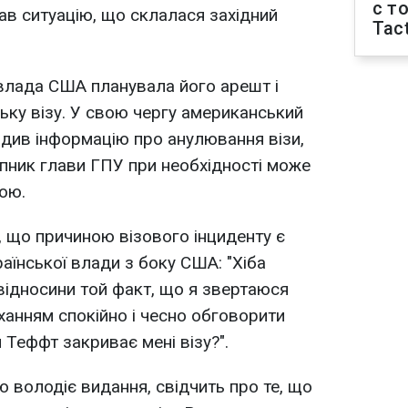
с т
ав ситуацію, що склалася західний
Tact
влада США планувала його арешт і
ку візу. У свою чергу американський
див інформацію про анулювання візи,
пник глави ГПУ при необхідності може
ою.
, що причиною візового інциденту є
аїнської влади з боку США: "Хіба
відносини той факт, що я звертаюся
ханням спокійно і чесно обговорити
л Теффт закриває мені візу?".
ю володіє видання, свідчить про те, що