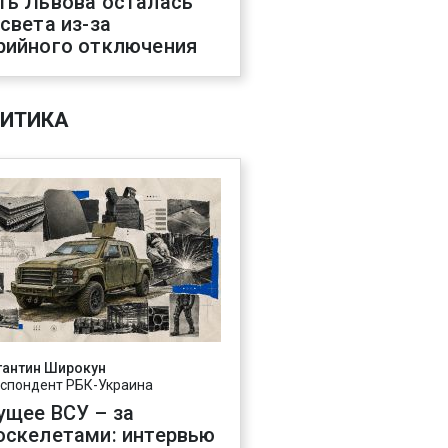
ть Львова осталась
 света из-за
рийного отключения
ИТИКА
тантин Широкун
спондент РБК-Украина
ущее ВСУ – за
оскелетами: интервью