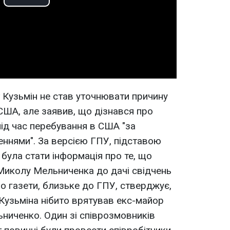
Play
Video
т Кузьмін не став уточнювати причину
 США, але заявив, що дізнався про
ід час перебування в США "за
ннями". За версією ГПУ, підставою
була стати інформація про те, що
Миколу Мельниченка до дачі свідчень
о газети, близьке до ГПУ, стверджує,
Кузьміна нібито врятував екс-майор
иченко. Один зі співрозмовників