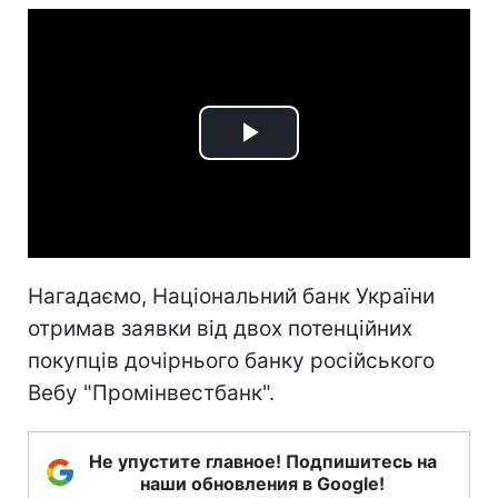
Play
Video
Нагадаємо, Національний банк України
отримав заявки від двох потенційних
покупців дочірнього банку російського
Вебу "Промінвестбанк".
Не упустите главное! Подпишитесь на
наши обновления в Google!