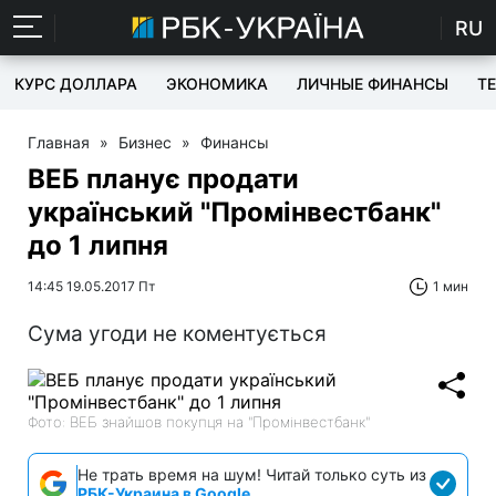
RU
КУРС ДОЛЛАРА
ЭКОНОМИКА
ЛИЧНЫЕ ФИНАНСЫ
T
Главная
»
Бизнес
»
Финансы
ВЕБ планує продати
український "Промінвестбанк"
до 1 липня
14:45 19.05.2017 Пт
1 мин
Сума угоди не коментується
Фото: ВЕБ знайшов покупця на "Промінвестбанк"
Не трать время на шум! Читай только суть из
РБК-Украина в Google