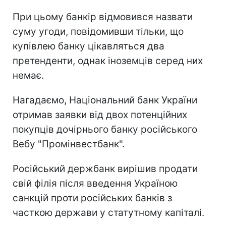
При цьому банкір відмовився назвати
суму угоди, повідомивши тільки, що
купівлею банку цікавляться два
претенденти, однак іноземців серед них
немає.
Нагадаємо, Національний банк України
отримав заявки від двох потенційних
покупців дочірнього банку російського
Вебу "Промінвестбанк".
Російський держбанк вирішив продати
свій філія після введення Україною
санкцій проти російських банків з
часткою держави у статутному капіталі.