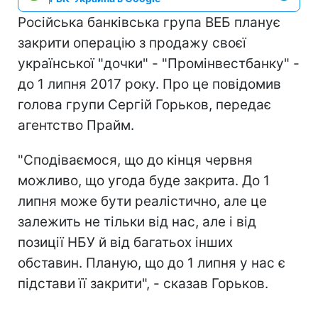
Російська банківська група ВЕБ планує
закрити операцію з продажу своєї
української "дочки" - "Промінвестбанку" -
до 1 липня 2017 року. Про це повідомив
голова групи Сергій Горьков, передає
агентство Прайм.
"Сподіваємося, що до кінця червня
можливо, що угода буде закрита. До 1
липня може бути реалістично, але це
залежить не тільки від нас, але і від
позиції НБУ й від багатьох інших
обставин. Планую, що до 1 липня у нас є
підстави її закрити", - сказав Горьков.