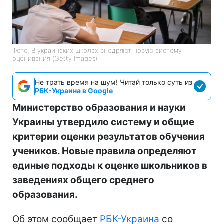
Фото: В украинских школах внедряют новую систему
оценивания (Getty Images)
Не трать время на шум! Читай только суть из
РБК-Украина в Google
Министерство образования и науки
Украины утвердило систему и общие
критерии оценки результатов обучения
учеников. Новые правила определяют
единые подходы к оценке школьников в
заведениях общего среднего
образования.
Об этом сообщает
РБК-Украина
со