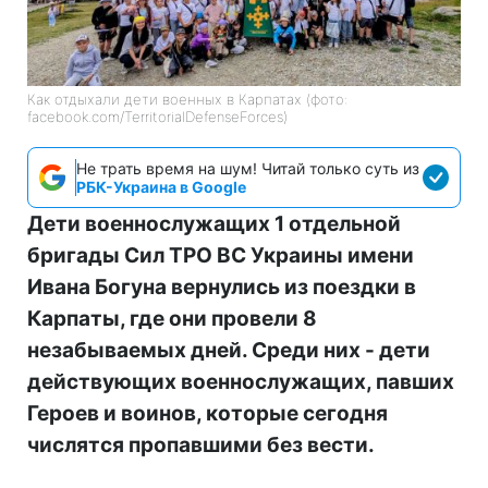
Как отдыхали дети военных в Карпатах (фото:
facebook.com/TerritorialDefenseForces)
Не трать время на шум! Читай только суть из
РБК-Украина в Google
Дети военнослужащих 1 отдельной
бригады Сил ТРО ВС Украины имени
Ивана Богуна вернулись из поездки в
Карпаты, где они провели 8
незабываемых дней. Среди них - дети
действующих военнослужащих, павших
Героев и воинов, которые сегодня
числятся пропавшими без вести.