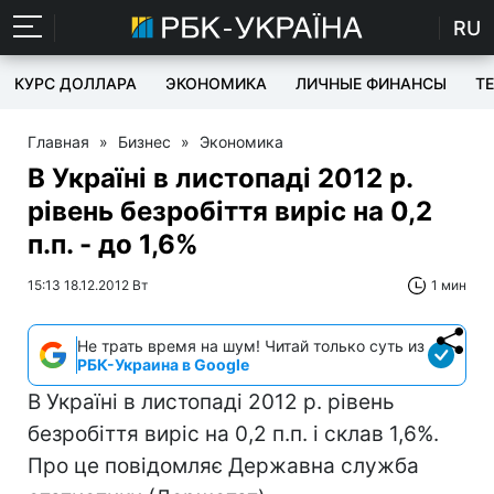
RU
КУРС ДОЛЛАРА
ЭКОНОМИКА
ЛИЧНЫЕ ФИНАНСЫ
T
Главная
»
Бизнес
»
Экономика
В Україні в листопаді 2012 р.
рівень безробіття виріс на 0,2
п.п. - до 1,6%
15:13 18.12.2012 Вт
1 мин
Не трать время на шум! Читай только суть из
РБК-Украина в Google
В Україні в листопаді 2012 р. рівень
безробіття виріс на 0,2 п.п. і склав 1,6%.
Про це повідомляє Державна служба