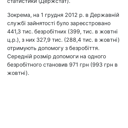
статистики (Держстат).
Зокрема, на 1 грудня 2012 р. в Державній
службі зайнятості було зареєстровано
441,3 тис. безробітних (399, тис. в жовтні
ц.р.), з них 327,9 тис. (288,4 тис. в жовтні)
отримують допомогу з безробіття.
Середній розмір допомоги на одного
безробітного становив 971 грн (993 грн в
жовтні).