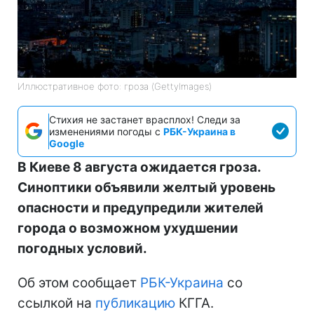
Иллюстративное фото: гроза (GettyImages)
Стихия не застанет врасплох! Следи за
изменениями погоды с
РБК-Украина в
Google
В Киеве 8 августа ожидается гроза.
Синоптики объявили желтый уровень
опасности и предупредили жителей
города о возможном ухудшении
погодных условий.
Об этом сообщает
РБК-Украина
со
ссылкой на
публикацию
КГГА.