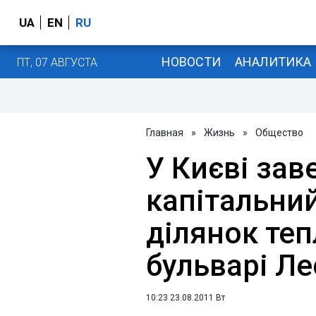
UA
EN
RU
НОВОСТИ
АНАЛИТИКА
ПТ, 07 АВГУСТА
Главная
»
Жизнь
»
Общество
У Києві за
капітальни
ділянок те
бульварі Ле
10:23 23.08.2011 Вт