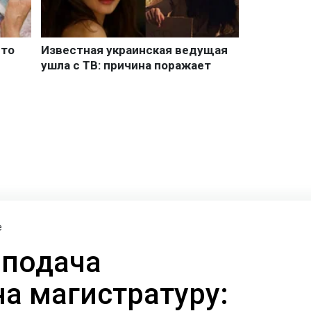
е
 подача
на магистратуру: