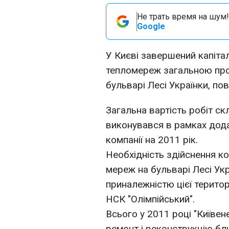
Не трать время на шум!
Google
У Києві завершений капіта
тепломереж загальною про
бульварі Лесі Українки, по
Загальна вартість робіт с
виконувався в рамках дода
компанії на 2011 рік.
Необхідність здійснення к
мереж на бульварі Лесі Укр
приналежністю цієї територ
НСК "Олімпійський".
Всього у 2011 році "Київен
ремонт і реконструкцію бл