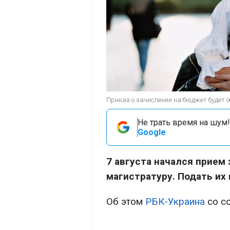
Приказ о зачислении на бюджет будет об
Не трать время на шум!
Google
7 августа начался прием 
магистратуру. Подать их 
Об этом
РБК-Украина
со сс