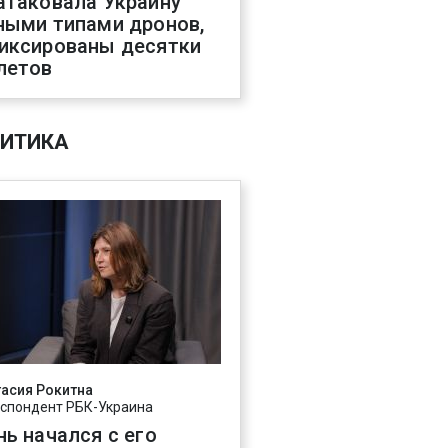
атаковала Украину
ными типами дронов,
иксированы десятки
летов
ИТИКА
асия Рокитна
спондент РБК-Украина
нь начался с его