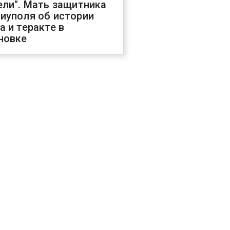
ели". Мать защитника
иуполя об истории
а и теракте в
новке