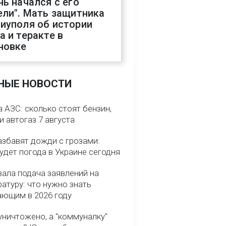
нь начался с его
ели". Мать защитника
иуполя об истории
а и теракте в
новке
НЫЕ НОВОСТИ
 АЗС: сколько стоят бензин,
и автогаз 7 августа
азбавят дожди с грозами:
удет погода в Украине сегодня
вала подача заявлений на
атуру: что нужно знать
ающим в 2026 году
уничтожено, а "коммуналку"