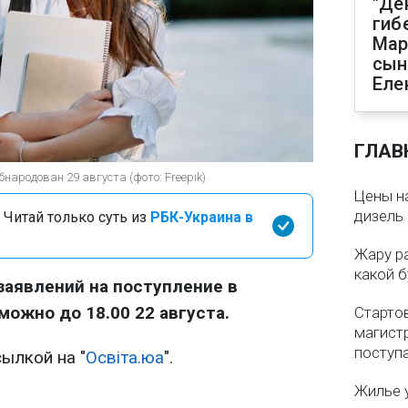
"Де
гиб
Мар
сын
Еле
ГЛАВ
народован 29 августа (фото: Freepik)
Цены на
дизель 
 Читай только суть из
РБК-Украина в
Жару р
какой б
заявлений на поступление в
можно до 18.00 22 августа.
Старто
магистр
поступ
ылкой на "
Освіта.юа
".
Жилье 