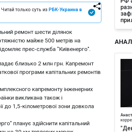
РФ 
раз
 Читай только суть из
РБК-Украина в
заф
при
льний ремонт шести ділянок
тяжністю майже 500 метрів на
АНАЛ
відомляє прес-служба "Київенерго".
кладає близько 2 млн грн. Капремонт
ткової програми капітальних ремонтів
омплексного капремонту інженерних
аїнки викликана також і
ії до 1,5-кілометрової зони довкола
Анаст
корре
ерго" планує здійснити капітальний
"Де
изько 30 км теплових мереж.