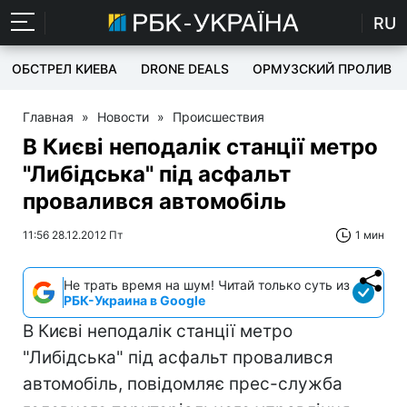
RU
ОБСТРЕЛ КИЕВА
DRONE DEALS
ОРМУЗСКИЙ ПРОЛИВ
Главная
»
Новости
»
Происшествия
В Києві неподалік станції метро
"Либідська" під асфальт
провалився автомобіль
11:56 28.12.2012 Пт
1 мин
Не трать время на шум! Читай только суть из
РБК-Украина в Google
В Києві неподалік станції метро
"Либідська" під асфальт провалився
автомобіль, повідомляє прес-служба