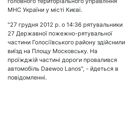
головного територіального управління
МНС України у місті Києві.
"27 грудня 2012 р. о 14:36 рятувальники
27 Державної пожежно-рятувальної
частини Голосіївського району здійснили
виїзд на Площу Московську. На
проїжджій частині дороги провалився
автомобіль Daewoo Lanos", - йдеться в
повідомленні.