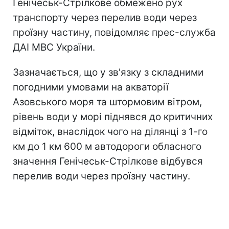
Генічеськ-Стрілкове обмежено рух
транспорту через перелив води через
проїзну частину, повідомляє прес-служба
ДАІ МВС України.
Зазначається, що у зв'язку з складними
погодними умовами на акваторії
Азовського моря та штормовим вітром,
рівень води у морі піднявся до критичних
відміток, внаслідок чого на ділянці з 1-го
км до 1 км 600 м автодороги обласного
значення Генічеськ-Стрілкове відбувся
перелив води через проїзну частину.