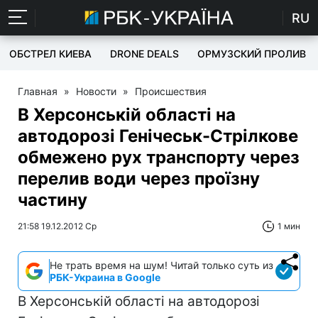
RU
ОБСТРЕЛ КИЕВА
DRONE DEALS
ОРМУЗСКИЙ ПРОЛИВ
Главная
»
Новости
»
Происшествия
В Херсонській області на
автодорозі Генічеськ-Стрілкове
обмежено рух транспорту через
перелив води через проїзну
частину
21:58 19.12.2012 Ср
1 мин
Не трать время на шум! Читай только суть из
РБК-Украина в Google
В Херсонській області на автодорозі