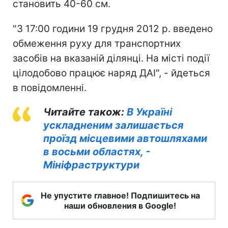
становить 40-60 см.
"З 17:00 години 19 грудня 2012 р. введено
обмеження руху для транспортних
засобів на вказаній ділянці. На місті події
цілодобово працює наряд ДАІ", - йдеться
в повідомленні.
Читайте також:
В Україні
ускладненим залишається
проїзд місцевими автошляхами
в восьми областях, -
Мініфраструктури
Не упустите главное! Подпишитесь на
наши обновления в Google!