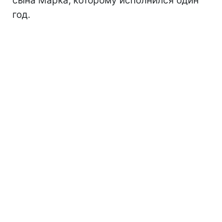
сына Марка, которому исполнился один
год.