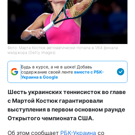
Фото: Марта Костюк автоматически попала в 1/64 финала
мэйджора (Getty Images)
Будь в курсе, а не в шоке! Добавь
содержание своей ленте
вместе с РБК-
Украина в Google
Шесть украинских теннисисток во главе
с Мартой Костюк гарантировали
выступления в первом основном раунде
Открытого чемпионата США.
Об этом сообщает
РБК-Украина
со