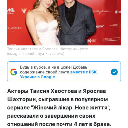
Таисия Хвостова и Ярослав Шахторин (фото:
instagram.com/taisiya_khvostova)
Будь в курсе, а не в шоке! Добавь
содержание своей ленте
вместе с РБК-
Украина в Google
Актеры Таисия Хвостова и Ярослав
Шахторин, сыгравшие в популярном
сериале "Жіночий лікар. Нове життя",
рассказали о завершении своих
отношений после почти 4 лет в браке.