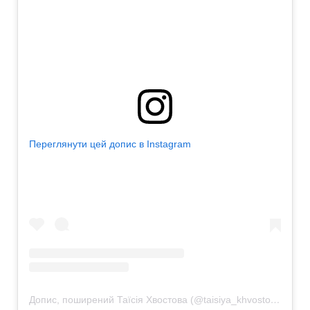
Переглянути цей допис в Instagram
Допис, поширений Таїсія Хвостова (@taisiya_khvostova)