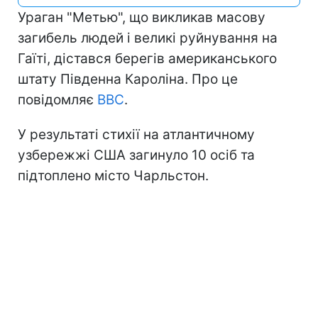
Ураган "Метью", що викликав масову
загибель людей і великі руйнування на
Гаїті, дістався берегів американського
штату Південна Кароліна. Про це
повідомляє
BBC
.
У результаті стихії на атлантичному
узбережжі США загинуло 10 осіб та
підтоплено місто Чарльстон.