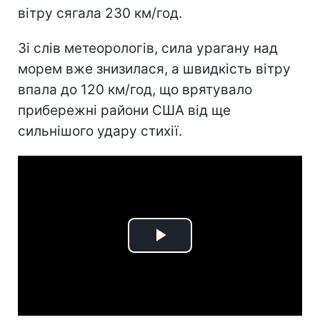
вітру сягала 230 км/год.
Зі слів метеорологів, сила урагану над
морем вже знизилася, а швидкість вітру
впала до 120 км/год, що врятувало
прибережні райони США від ще
сильнішого удару стихії.
Play
Video