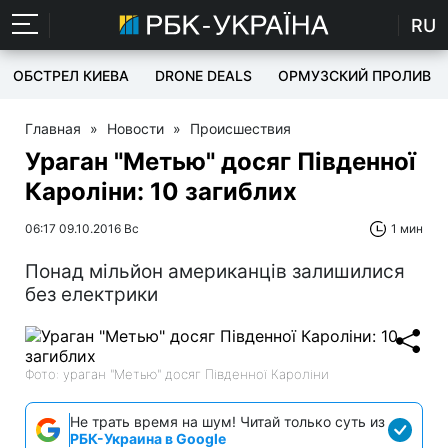
RU
ОБСТРЕЛ КИЕВА
DRONE DEALS
ОРМУЗСКИЙ ПРОЛИВ
Главная
»
Новости
»
Происшествия
Ураган "Метью" досяг Південної
Кароліни: 10 загиблих
06:17 09.10.2016 Вс
1 мин
Понад мільйон американців залишилися
без електрики
Фото: ураган "Метью" досяг Південної Кароліни
Не трать время на шум! Читай только суть из
РБК-Украина в Google