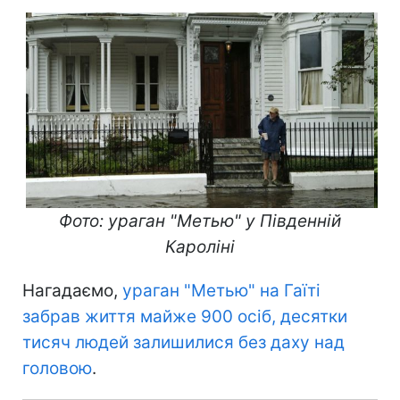
Фото: ураган "Метью" у Південній
Кароліні
Нагадаємо,
ураган "Метью" на Гаїті
забрав життя майже 900 осіб, десятки
тисяч людей залишилися без даху над
головою
.