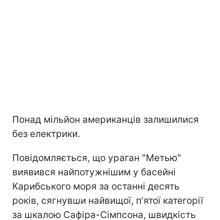
Понад мільйон американців залишилися
без електрики.
Повідомляється, що ураган "Метью"
виявився найпотужнішим у басейні
Карибського моря за останні десять
років, сягнувши найвищої, п'ятої категорії
за шкалою Сафіра-Сімпсона, швидкість