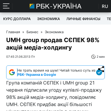
RU
КУРС ДОЛЛАРА
ЭКОНОМИКА
ЛИЧНЫЕ ФИНАНСЫ
T
Главная
»
Бизнес
»
Экономика
UMH group продав СЄПЕК 98%
акцій медіа-холдингу
07:45 21.06.2013 Пт
2 мин
Не трать время на шум! Читай только суть из
РБК-Украина в Google
Група компаній СЄПЕК і UMH group 21
червня підписали угоду купівлі-продажу
98% акцій медіа-холдингу, повідомляє
UMH. СЄПЕК придбає акції більшості