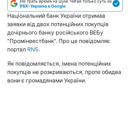
Не трать время на шум! Читай только суть из
РБК-Украина в Google
Національний банк України отримав
заявки від двох потенційних покупців
дочірнього банку російського ВЕБу
"Промінвестбанк". Про це повідомляє
портал
RNS
.
Як повідомляється, імена потенційних
покупців не розкриваються, проте обидва
вони є громадянами України.