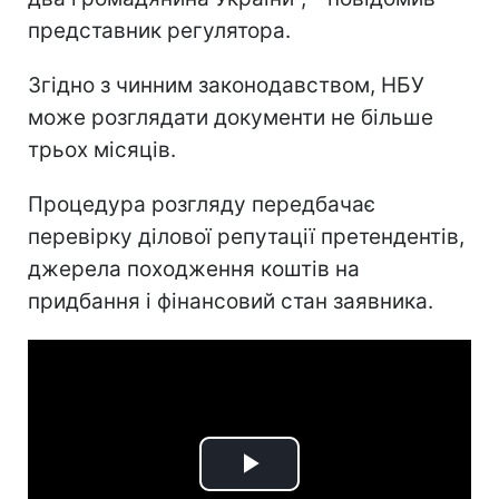
представник регулятора.
Згідно з чинним законодавством, НБУ
може розглядати документи не більше
трьох місяців.
Процедура розгляду передбачає
перевірку ділової репутації претендентів,
джерела походження коштів на
придбання і фінансовий стан заявника.
Play