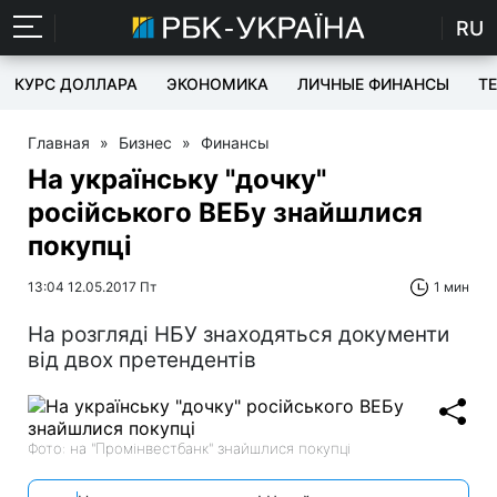
RU
КУРС ДОЛЛАРА
ЭКОНОМИКА
ЛИЧНЫЕ ФИНАНСЫ
T
Главная
»
Бизнес
»
Финансы
На українську "дочку"
російського ВЕБу знайшлися
покупці
13:04 12.05.2017 Пт
1 мин
На розгляді НБУ знаходяться документи
від двох претендентів
Фото: на "Промінвестбанк" знайшлися покупці