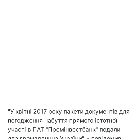
"У квітні 2017 року пакети документів для
погодження набуття прямого істотної
участі в ПАТ "Промінвестбанк" подали
два громадянина України", - повідомив