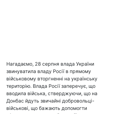
Нагадаємо, 28 серпня влада України
звинуватила владу Росії в прямому
військовому вторгненні на українську
територію. Влада Росії заперечує, що
вводила війська, стверджуючи, що на
Донбас йдуть звичайні добровольці-
військові, що бажають допомогти