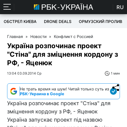
RU
ОБСТРЕЛ КИЕВА
DRONE DEALS
ОРМУЗСКИЙ ПРОЛИВ
Главная
»
Новости
»
Конфликт с Россией
Україна розпочинає проект
"Стіна" для зміцнення кордону з
РФ, - Яценюк
13:04 03.09.2014 Ср
1 мин
Не трать время на шум! Читай только суть из
РБК-Украина в Google
Україна розпочинає проект "Стіна" для
зміцнення кордону з РФ, - Яценюк
Україна запускає проект під назвою