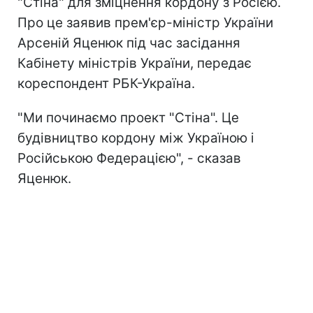
"Стіна" для зміцнення кордону з Росією.
Про це заявив прем'єр-міністр України
Арсеній Яценюк під час засідання
Кабінету міністрів України, передає
кореспондент РБК-Україна.
"Ми починаємо проект "Стіна". Це
будівництво кордону між Україною і
Російською Федерацією", - сказав
Яценюк.