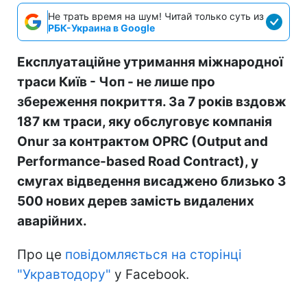
Не трать время на шум! Читай только суть из
РБК-Украина в Google
Експлуатаційне утримання міжнародної
траси Київ - Чоп - не лише про
збереження покриття. За 7 років вздовж
187 км траси, яку обслуговує компанія
Onur за контрактом OPRC (Output and
Performance-based Road Contract), у
смугах відведення висаджено близько 3
500 нових дерев замість видалених
аварійних.
Про це
повідомляється на сторінці
"
Укравтодору
"
у Facebook.