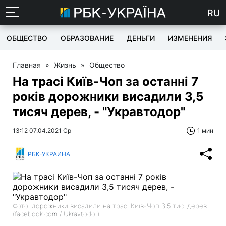
RU
ОБЩЕСТВО
ОБРАЗОВАНИЕ
ДЕНЬГИ
ИЗМЕНЕНИЯ
Главная
»
Жизнь
»
Общество
На трасі Київ-Чоп за останні 7
років дорожники висадили 3,5
тисяч дерев, - "Укравтодор"
13:12 07.04.2021 Ср
1 мин
РБК-УКРАИНА
Фото: дорожники висадили на трасі Київ-Чоп 3,5 тис. дерев
(facebook.com / Ukravtodor)