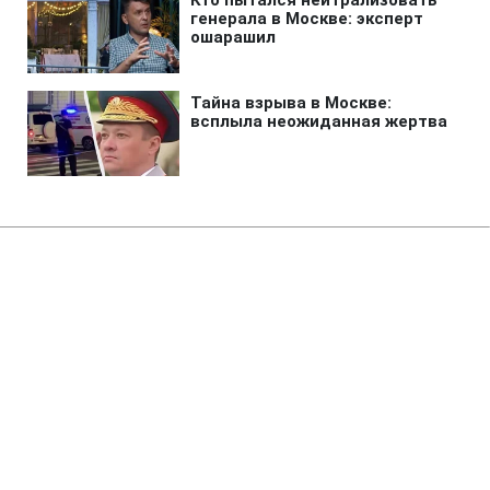
Главная
»
Жизнь
»
Общество
Днестровское водохранилище
критически мелеет: для
десятков предприятий ввели
ограничения
20:37 05.08.2026 Ср
3 мин