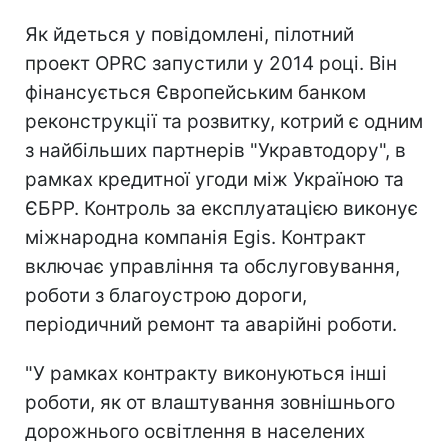
Як йдеться у повідомлені, пілотний
проект OPRC запустили у 2014 році. Він
фінансується Європейським банком
реконструкції та розвитку, котрий є одним
з найбільших партнерів "Укравтодору", в
рамках кредитної угоди між Україною та
ЄБРР. Контроль за експлуатацією виконує
міжнародна компанія Egis. Контракт
включає управління та обслуговування,
роботи з благоустрою дороги,
періодичний ремонт та аварійні роботи.
"У рамках контракту виконуються інші
роботи, як от влаштування зовнішнього
дорожнього освітлення в населених