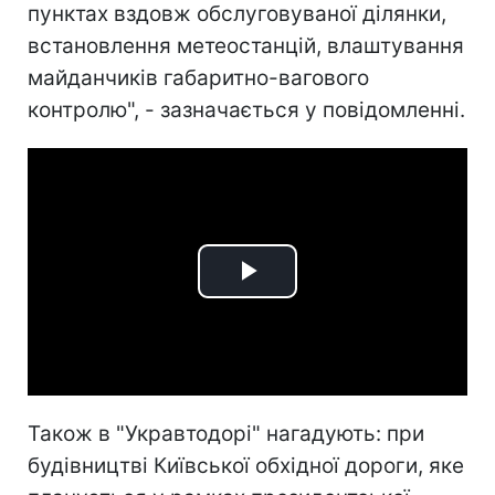
пунктах вздовж обслуговуваної ділянки,
встановлення метеостанцій, влаштування
майданчиків габаритно-вагового
контролю", - зазначається у повідомленні.
Play
Video
Також в "Укравтодорі" нагадують: при
будівництві Київської обхідної дороги, яке