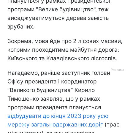
планується у рамках президентської
програми "Велике будівництво", теж
висаджуватимуться дерева замість
зрубаних.
Зокрема, мова йде про 2 лісових масиви,
котрими проходитиме майбутня дорога:
Київського та Клавдієвського лісгоспів.
Нагадаємо, раніше заступник голови
Офісу президента і координатор
"Великого будівництва" Кирило
Тимошенко заявляв, що у рамках
програми президента планується
відбудувати до кінця 2023 року усю
мережу загальнодержавних доріг
(трас