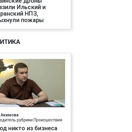
аинские дроны
азили Ильский и
ранский НПЗ,
ыхнули пожары
ИТИКА
 Акимова
одитель рубрики Происшествия
год никто из бизнеса