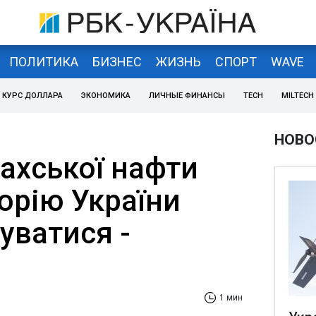
ПОЛИТИКА
БИЗНЕС
ЖИЗНЬ
СПОРТ
WAVE
КУРС ДОЛЛАРА
ЭКОНОМИКА
ЛИЧНЫЕ ФИНАНСЫ
TECH
MILTECH
НОВО
ахської нафти
орію України
уватися -
й
1 мин