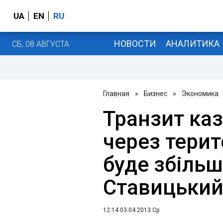
UA
EN
RU
НОВОСТИ
АНАЛИТИКА
СБ, 08 АВГУСТА
Главная
»
Бизнес
»
Экономика
Транзит каз
через терит
буде збільш
Ставицьки
12:14 03.04.2013 Ср