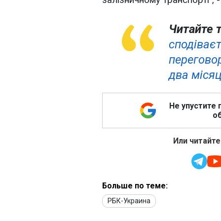
Читайте 
сподіваєт
перегово
два місяц
Не упустите 
об
Или читайте
Больше по теме:
РБК-Украина