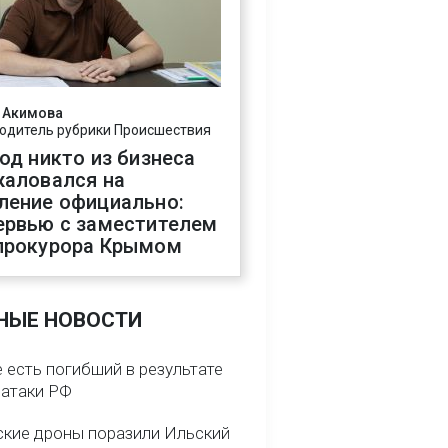
 Акимова
одитель рубрики Происшествия
год никто из бизнеса
жаловался на
ление официально:
ервью с заместителем
прокурора Крымом
НЫЕ НОВОСТИ
 есть погибший в результате
 атаки РФ
ские дроны поразили Ильский