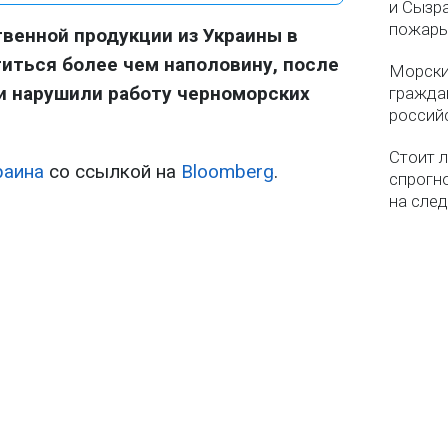
и Сызр
пожар
венной продукции из Украины в
титься более чем наполовину, после
Морски
ки нарушили работу черноморских
гражда
россий
Стоит л
раина
со ссылкой на
Bloomberg
.
спрогно
на сле