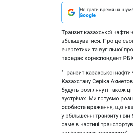
Не трать время на шум!
Google
Транзит казахської нафти 
збільшуватися. Про це сьог
енергетики та вугільної п
передає кореспондент РБК
"Транзит казахської нафти ч
Казахстану Серіка Ахметов
будуть розглянуті також ці 
зустрічах. Ми готуємо роз
особисте враження, що наші
у збільшенні транзиту і ві
саме в частині транспорту
залізничному транспорті", 