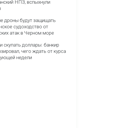
анский НПЗ, вспыхнули
ы
е дроны будут защищать
нское судоходство от
ских атак в Черном море
и скупать доллары: банкир
зировал, чего ждать от курса
дующей недели