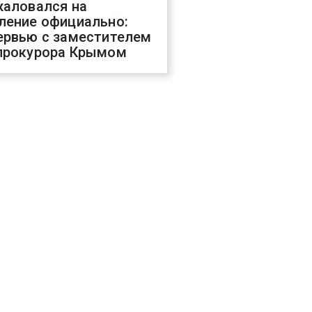
жаловался на
ление официально:
ервью с заместителем
прокурора Крымом