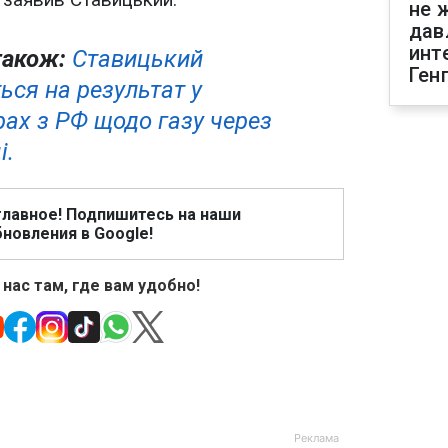
не 
дав
инт
також:
Ставицький
Ген
ься на результат у
рах з РФ щодо газу через
і.
главное! Подпишитесь на наши
новления в Google!
 нас там, где вам удобно!