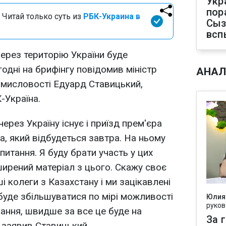
Укр
пор
 Читай только суть из
РБК-Украина в
Сыз
всп
через територію України буде
одні на брифінгу повідомив міністр
АНАЛ
ромисловості Едуард Ставицький,
-Україна.
ерез Україну існує і приїзд прем'єра
а, який відбудеться завтра. На ньому
питання. Я буду брати участь у цих
ширений матеріал з цього. Скажу своє
 колеги з Казахстану і ми зацікавлені
н буде збільшуватися по мірі можливості
Юлия
руков
вання, швидше за все це буде на
За 
- заявив Ставицький.