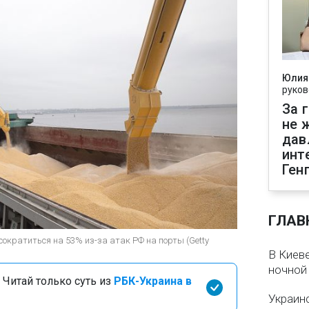
Юлия
руков
За 
не 
дав
инт
Ген
ГЛАВ
сократиться на 53% из-за атак РФ на порты (Getty
В Киеве
ночной
 Читай только суть из
РБК-Украина в
Украин