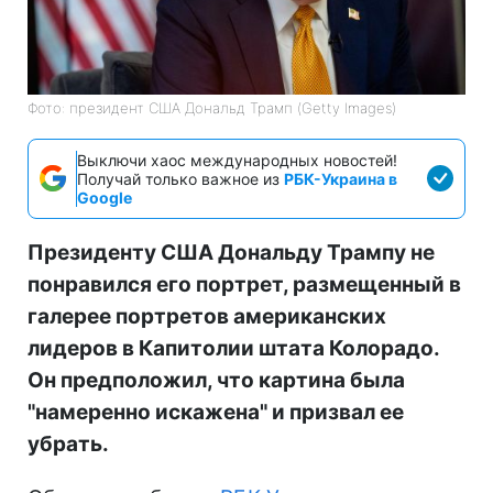
Фото: президент США Дональд Трамп (Getty Images)
Выключи хаос международных новостей!
Получай только важное из
РБК-Украина в
Google
Президенту США Дональду Трампу не
понравился его портрет, размещенный в
галерее портретов американских
лидеров в Капитолии штата Колорадо.
Он предположил, что картина была
"намеренно искажена" и призвал ее
убрать.