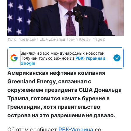
Фото: президент США Дональд Трамп (Getty Images)
Выключи хаос международных новостей!
Получай только важное из
РБК-Украина в
Google
Американская нефтяная компания
Greenland Energy, связанная с
окружением президента США Дональда
Трампа, готовится начать бурение в
Гренландии, хотя правительство
острова на это разрешение не давало.
Об этом сообщает
РБК-Украина
со