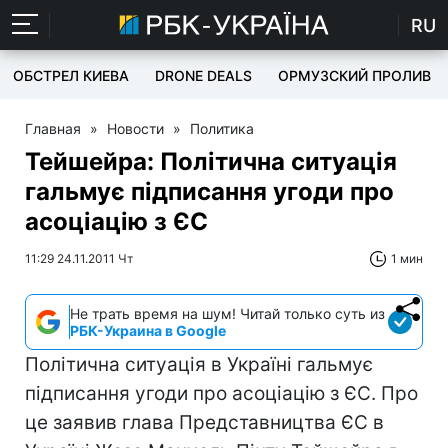
RU
ОБСТРЕЛ КИЕВА
DRONE DEALS
ОРМУЗСКИЙ ПРОЛИВ
Главная
»
Новости
»
Политика
Тейшейра: Політична ситуація
гальмує підписання угоди про
асоціацію з ЄС
11:29 24.11.2011 Чт
1 мин
Не трать время на шум! Читай только суть из
РБК-Украина в Google
Політична ситуація в Україні гальмує
підписання угоди про асоціацію з ЄС. Про
це заявив глава Представництва ЄС в