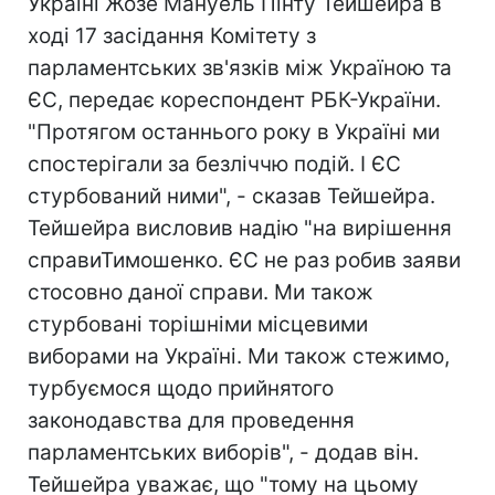
Україні Жозе Мануель Пінту Тейшейра в
ході 17 засідання Комітету з
парламентських зв'язків між Україною та
ЄС, передає кореспондент РБК-України.
"Протягом останнього року в Україні ми
спостерігали за безліччю подій. І ЄС
стурбований ними", - сказав Тейшейра.
Тейшейра висловив надію "на вирішення
справиТимошенко. ЄС не раз робив заяви
стосовно даної справи. Ми також
стурбовані торішніми місцевими
виборами на Україні. Ми також стежимо,
турбуємося щодо прийнятого
законодавства для проведення
парламентських виборів", - додав він.
Тейшейра уважає, що "тому на цьому