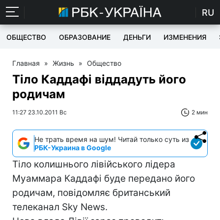
RU
ОБЩЕСТВО
ОБРАЗОВАНИЕ
ДЕНЬГИ
ИЗМЕНЕНИЯ
Главная
»
Жизнь
»
Общество
Тіло Каддафі віддадуть його
родичам
11:27 23.10.2011 Вс
2 мин
Не трать время на шум! Читай только суть из
РБК-Украина в Google
Тіло колишнього лівійського лідера
Муаммара Каддафі буде передано його
родичам, повідомляє британський
телеканал Sky News.