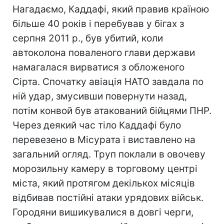
Нагадаємо, Каддафі, який правив країною
більше 40 років і перебував у бігах з
серпня 2011 р., був убитий, коли
автоколона поваленого глави держави
намагалася вирватися з обложеного
Сірта. Спочатку авіація НАТО завдала по
ній удар, змусивши повернути назад,
потім конвой був атакований бійцями ПНР.
Через деякий час тіло Каддафі було
перевезено в Місурата і виставлено на
загальний огляд. Труп поклали в овочеву
морозильну камеру в торговому центрі
міста, який протягом декількох місяців
відбивав постійні атаки урядових військ.
Городяни вишикувалися в довгі черги,