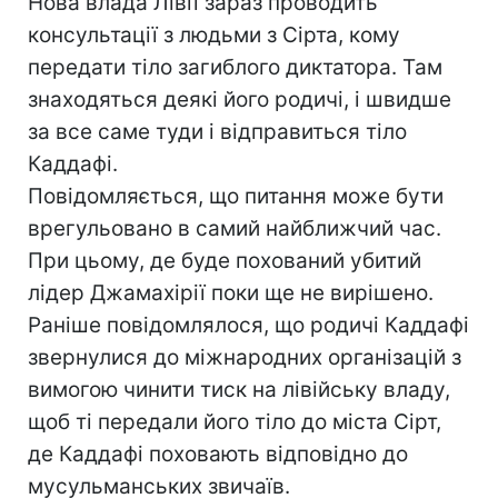
Нова влада Лівії зараз проводить
консультації з людьми з Сірта, кому
передати тіло загиблого диктатора. Там
знаходяться деякі його родичі, і швидше
за все саме туди і відправиться тіло
Каддафі.
Повідомляється, що питання може бути
врегульовано в самий найближчий час.
При цьому, де буде похований убитий
лідер Джамахірії поки ще не вирішено.
Раніше повідомлялося, що родичі Каддафі
звернулися до міжнародних організацій з
вимогою чинити тиск на лівійську владу,
щоб ті передали його тіло до міста Сірт,
де Каддафі поховають відповідно до
мусульманських звичаїв.